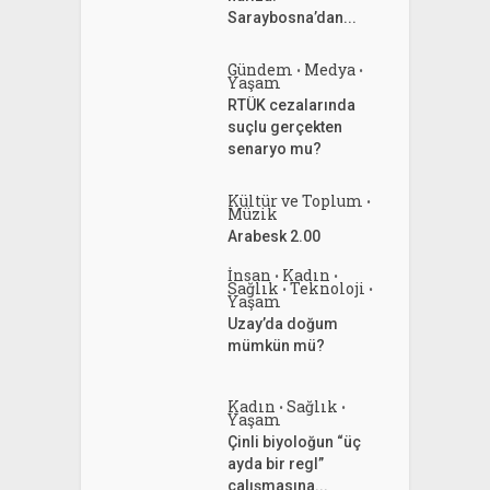
Saraybosna’dan...
Gündem
Medya
•
•
Yaşam
RTÜK cezalarında
suçlu gerçekten
senaryo mu?
Kültür ve Toplum
•
Müzik
Arabesk 2.00
İnsan
Kadın
•
•
Sağlık
Teknoloji
•
•
Yaşam
Uzay’da doğum
mümkün mü?
Kadın
Sağlık
•
•
Yaşam
Çinli biyoloğun “üç
ayda bir regl”
çalışmasına...