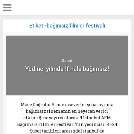
Etiket -bağımsız filmler festivali
Sanat
Yedinci yılında !f hâlâ bağımsız!
Müge Doğrular Sinemaseverler şubat ayında
bağımsız sinemanın en heyecan verici
etkinliğine seyirci olacak. !f İstanbul AFM
Bağımsız Filmler Festivali’nin yedincisi 14–24
Şubat tarihleri arasında İstanbul’da