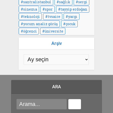
santralistanbul
sağlık
sergi
sinema
spor
tayyip erdoğan
teknoloji
tvsaire
yargı
yorum analiz görüş
çocuk
öğrenci
üniversite
Arşiv
ARA