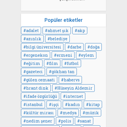
Popüler etiketler
adalet
ahmet şık
akp
azınlık
belediye
bilgi üniversitesi
darbe
doğa
ergenekon
ermeni
eylem
eğitim
film
futbol
gazeteci
gökhan tan
gülen cemaati
habervs
hrant dink
Hüseyin Aldemir
ifade özgürlüğü
internet
istanbul
işçi
kadın
kitap
kültür mirası
medya
müzik
nedim şener
polis
sanat