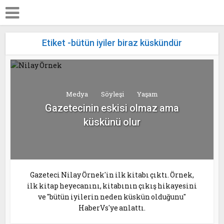
Etiket -bütün iyiler biraz küskündür
Medya
Söyleşi
Yaşam
Gazetecinin eskisi olmaz ama
küskünü olur
Gazeteci Nilay Örnek'in ilk kitabı çıktı. Örnek,
ilk kitap heyecanını, kitabının çıkış hikayesini
ve "bütün iyilerin neden küskün olduğunu"
HaberVs'ye anlattı.