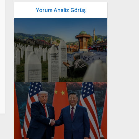
Yorum Analiz Görüş
yazan
Bahri Ak
yazan
Bahri Ak