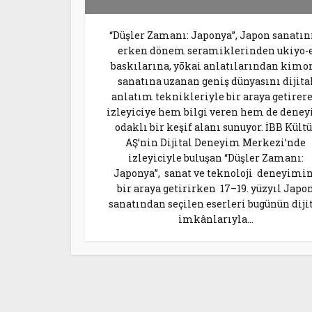
“Düşler Zamanı: Japonya”, Japon sanatın
erken dönem seramiklerinden ukiyo-
baskılarına, yōkai anlatılarından kimo
sanatına uzanan geniş dünyasını dijita
anlatım teknikleriyle bir araya getirer
izleyiciye hem bilgi veren hem de dene
odaklı bir keşif alanı sunuyor. İBB Kültü
AŞ’nin Dijital Deneyim Merkezi’nde
izleyiciyle buluşan “Düşler Zamanı:
Japonya”, sanat ve teknoloji deneyimi
bir araya getirirken 17–19. yüzyıl Japo
sanatından seçilen eserleri bugünün diji
imkânlarıyla...