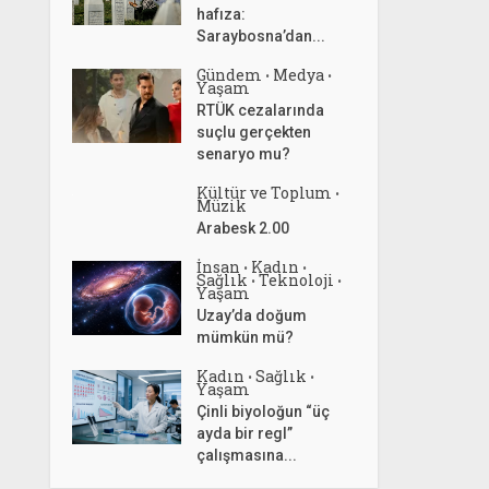
hafıza:
Saraybosna’dan...
Gündem
Medya
•
•
Yaşam
RTÜK cezalarında
suçlu gerçekten
senaryo mu?
Kültür ve Toplum
•
Müzik
Arabesk 2.00
İnsan
Kadın
•
•
Sağlık
Teknoloji
•
•
Yaşam
Uzay’da doğum
mümkün mü?
Kadın
Sağlık
•
•
Yaşam
Çinli biyoloğun “üç
ayda bir regl”
çalışmasına...