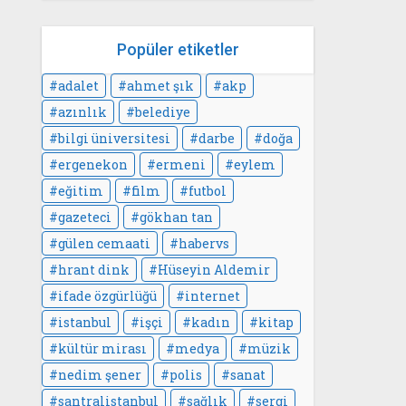
Popüler etiketler
adalet
ahmet şık
akp
azınlık
belediye
bilgi üniversitesi
darbe
doğa
ergenekon
ermeni
eylem
eğitim
film
futbol
gazeteci
gökhan tan
gülen cemaati
habervs
hrant dink
Hüseyin Aldemir
ifade özgürlüğü
internet
istanbul
işçi
kadın
kitap
kültür mirası
medya
müzik
nedim şener
polis
sanat
santralistanbul
sağlık
sergi