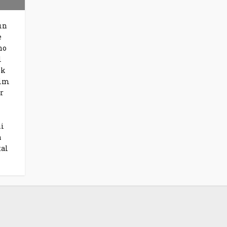
ın
e
no
l
ek
yim
r
ni
n
tal