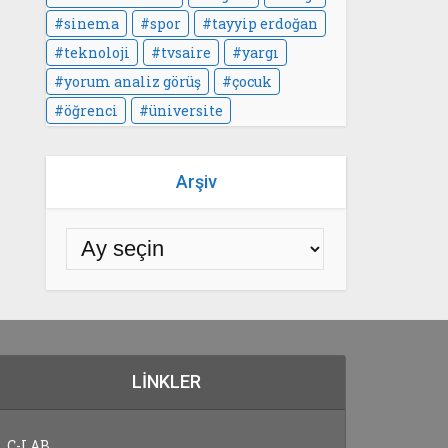
sinema
spor
tayyip erdoğan
teknoloji
tvsaire
yargı
yorum analiz görüş
çocuk
öğrenci
üniversite
Arşiv
LINKLER
C-LAB