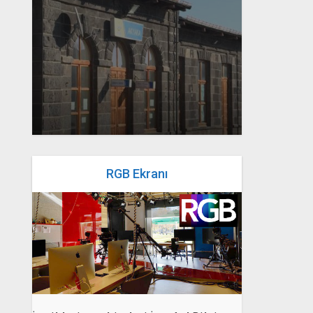
yazan
Bahri Ak
RGB Ekranı