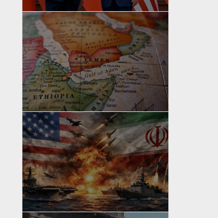
yazan
Bahri Ak
yazan
Bahri Ak