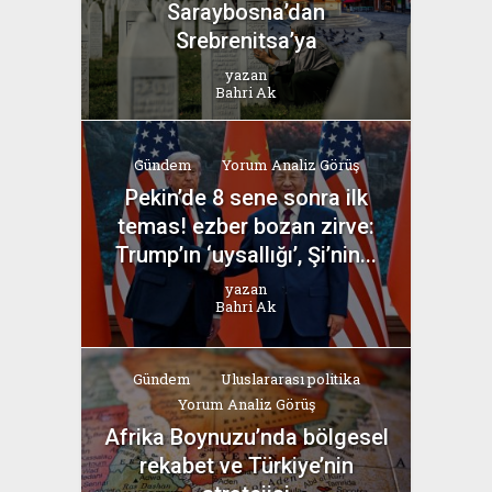
Saraybosna’dan
Srebrenitsa’ya
yazan
Bahri Ak
Gündem
Yorum Analiz Görüş
Pekin’de 8 sene sonra ilk
temas! ezber bozan zirve:
Trump’ın ‘uysallığı’, Şi’nin...
yazan
Bahri Ak
Gündem
Uluslararası politika
Yorum Analiz Görüş
Afrika Boynuzu’nda bölgesel
rekabet ve Türkiye’nin