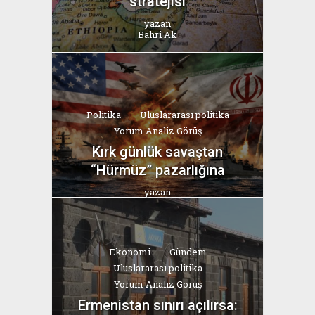
stratejisi
yazan
Bahri Ak
Politika
Uluslararası politika
Yorum Analiz Görüş
Kırk günlük savaştan
“Hürmüz” pazarlığına
yazan
Bahri Ak
Ekonomi
Gündem
Uluslararası politika
Yorum Analiz Görüş
Ermenistan sınırı açılırsa: