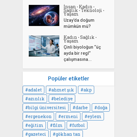
İnsan
Kadın
•
•
Sağlık
Teknoloji
•
•
Yaşam
Uzay’da doğum
mümkün mü?
Kadın
Sağlık
•
•
Yaşam
Çinli biyoloğun “üç
ayda bir regl”
çalışmasına...
Popüler etiketler
adalet
ahmet şık
akp
azınlık
belediye
bilgi üniversitesi
darbe
doğa
ergenekon
ermeni
eylem
eğitim
film
futbol
gazeteci
gökhan tan