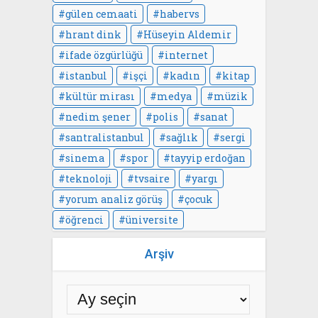
gülen cemaati
habervs
hrant dink
Hüseyin Aldemir
ifade özgürlüğü
internet
istanbul
işçi
kadın
kitap
kültür mirası
medya
müzik
nedim şener
polis
sanat
santralistanbul
sağlık
sergi
sinema
spor
tayyip erdoğan
teknoloji
tvsaire
yargı
yorum analiz görüş
çocuk
öğrenci
üniversite
Arşiv