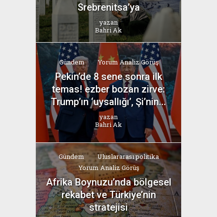
Srebrenitsa’ya
yazan
Bahri Ak
Gündem
Yorum Analiz Görüş
Pekin’de 8 sene sonra ilk
temas! ezber bozan zirve:
Trump’ın ‘uysallığı’, Şi’nin...
yazan
Bahri Ak
Gündem
Uluslararası politika
Yorum Analiz Görüş
Afrika Boynuzu’nda bölgesel
rekabet ve Türkiye’nin
stratejisi