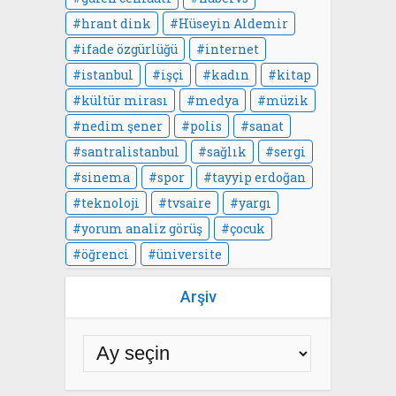
hrant dink
Hüseyin Aldemir
ifade özgürlüğü
internet
istanbul
işçi
kadın
kitap
kültür mirası
medya
müzik
nedim şener
polis
sanat
santralistanbul
sağlık
sergi
sinema
spor
tayyip erdoğan
teknoloji
tvsaire
yargı
yorum analiz görüş
çocuk
öğrenci
üniversite
Arşiv