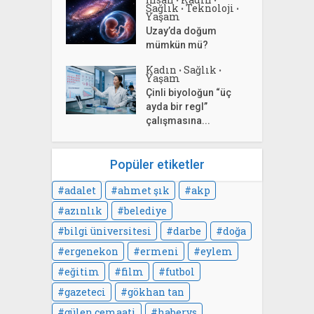
Sağlık
Teknoloji
•
•
Yaşam
Uzay’da doğum
mümkün mü?
Kadın
Sağlık
•
•
Yaşam
Çinli biyoloğun “üç
ayda bir regl”
çalışmasına...
Popüler etiketler
adalet
ahmet şık
akp
azınlık
belediye
bilgi üniversitesi
darbe
doğa
ergenekon
ermeni
eylem
eğitim
film
futbol
gazeteci
gökhan tan
gülen cemaati
habervs