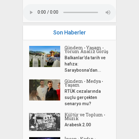
Son Haberler
Gündem
Yaşam
•
•
Yorum Analiz Görüş
Balkanlar’da tarih ve
hafıza:
Saraybosna’dan...
Gündem
Medya
•
•
Yaşam
RTÜK cezalarında
suçlu gerçekten
senaryo mu?
Kültür ve Toplum
•
Müzik
Arabesk 2.00
İnsan
Kadın
•
•