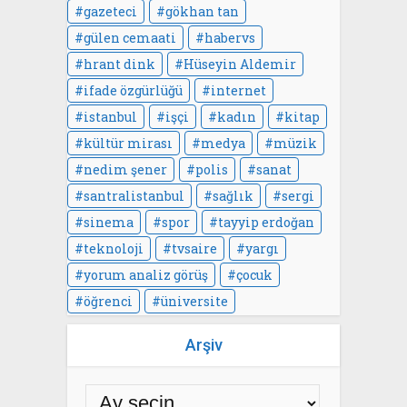
gazeteci
gökhan tan
gülen cemaati
habervs
hrant dink
Hüseyin Aldemir
ifade özgürlüğü
internet
istanbul
işçi
kadın
kitap
kültür mirası
medya
müzik
nedim şener
polis
sanat
santralistanbul
sağlık
sergi
sinema
spor
tayyip erdoğan
teknoloji
tvsaire
yargı
yorum analiz görüş
çocuk
öğrenci
üniversite
Arşiv