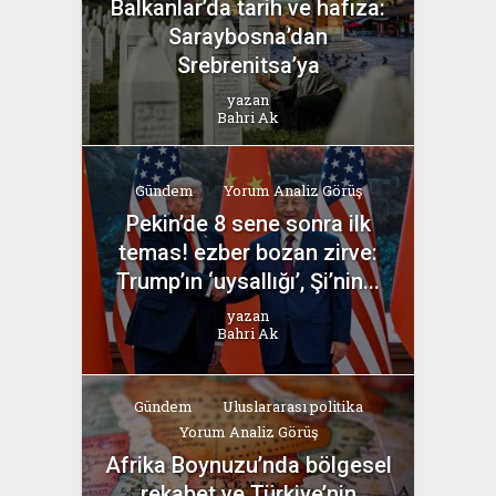
Balkanlar’da tarih ve hafıza:
Saraybosna’dan
Srebrenitsa’ya
yazan
Bahri Ak
Gündem
Yorum Analiz Görüş
Pekin’de 8 sene sonra ilk
temas! ezber bozan zirve:
Trump’ın ‘uysallığı’, Şi’nin...
yazan
Bahri Ak
Gündem
Uluslararası politika
Yorum Analiz Görüş
Afrika Boynuzu’nda bölgesel
rekabet ve Türkiye’nin