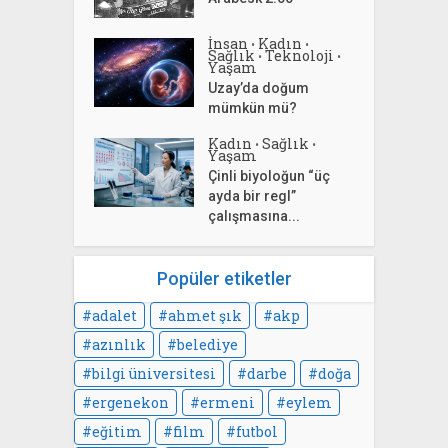
İnsan
Kadın
•
•
Sağlık
Teknoloji
•
•
Yaşam
Uzay’da doğum
mümkün mü?
Kadın
Sağlık
•
•
Yaşam
Çinli biyoloğun “üç
ayda bir regl”
çalışmasına...
Popüler etiketler
adalet
ahmet şık
akp
azınlık
belediye
bilgi üniversitesi
darbe
doğa
ergenekon
ermeni
eylem
eğitim
film
futbol