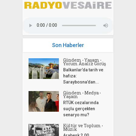
Son Haberler
Gündem
Yaşam
•
•
Yorum Analiz Görüş
Balkanlar’da tarih ve
hafıza:
Saraybosna’dan...
Gündem
Medya
•
•
Yaşam
RTÜK cezalarında
suçlu gerçekten
senaryo mu?
Kültür ve Toplum
•
Müzik
Arabesk 2.00