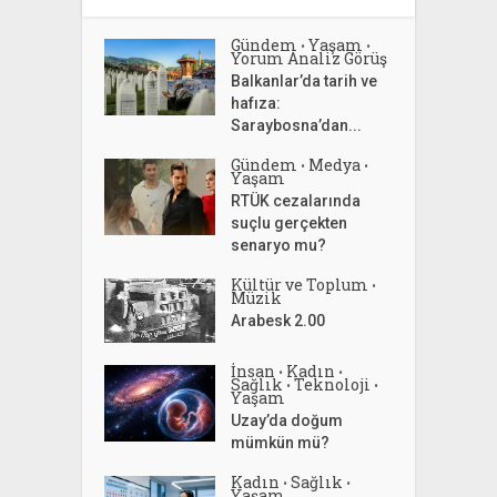
Gündem
Yaşam
•
•
Yorum Analiz Görüş
Balkanlar’da tarih ve
hafıza:
Saraybosna’dan...
Gündem
Medya
•
•
Yaşam
RTÜK cezalarında
suçlu gerçekten
senaryo mu?
Kültür ve Toplum
•
Müzik
Arabesk 2.00
İnsan
Kadın
•
•
Sağlık
Teknoloji
•
•
Yaşam
Uzay’da doğum
mümkün mü?
Kadın
Sağlık
•
•
Yaşam