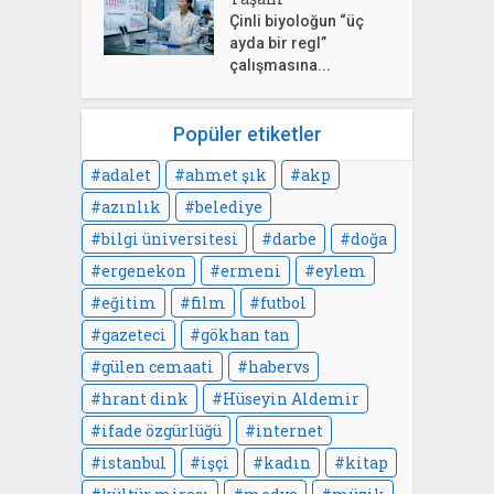
Çinli biyoloğun “üç
ayda bir regl”
çalışmasına...
Popüler etiketler
adalet
ahmet şık
akp
azınlık
belediye
bilgi üniversitesi
darbe
doğa
ergenekon
ermeni
eylem
eğitim
film
futbol
gazeteci
gökhan tan
gülen cemaati
habervs
hrant dink
Hüseyin Aldemir
ifade özgürlüğü
internet
istanbul
işçi
kadın
kitap