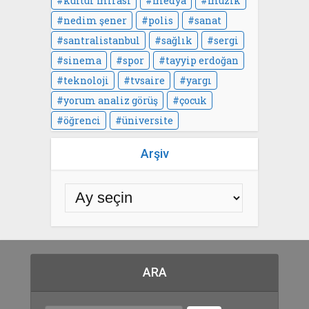
kültür mirası
medya
müzik
nedim şener
polis
sanat
santralistanbul
sağlık
sergi
sinema
spor
tayyip erdoğan
teknoloji
tvsaire
yargı
yorum analiz görüş
çocuk
öğrenci
üniversite
Arşiv
ARA