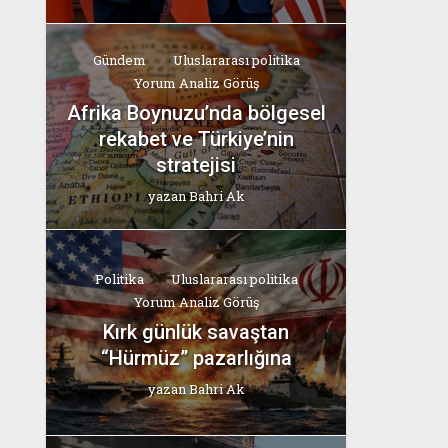
Gündem
Uluslararası politika
Yorum Analiz Görüş
Afrika Boynuzu’nda bölgesel
rekabet ve Türkiye’nin
stratejisi
yazan
Bahri Ak
Politika
Uluslararası politika
Yorum Analiz Görüş
Kırk günlük savaştan
“Hürmüz” pazarlığına
yazan
Bahri Ak