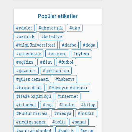
Popüler etiketler
adalet
ahmet şık
akp
azınlık
belediye
bilgi üniversitesi
darbe
doğa
ergenekon
ermeni
eylem
eğitim
film
futbol
gazeteci
gökhan tan
gülen cemaati
habervs
hrant dink
Hüseyin Aldemir
ifade özgürlüğü
internet
istanbul
işçi
kadın
kitap
kültür mirası
medya
müzik
nedim şener
polis
sanat
santralistanbul
sağlık
sergi