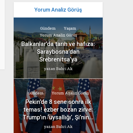
Yorum Analiz Görüş
Gündem
Yaşam
Yorum Analiz Görüş
Balkanlar’da tarih ve hafıza:
Saraybosna’dan
Srebrenitsa’ya
yazan
Bahri Ak
Gündem
Yorum Analiz Görüş
Pekin’de 8 sene sonra ilk
temas! ezber bozan zirve:
Trump’ın ‘uysallığı’, Şi’nin...
yazan
Bahri Ak