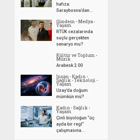
hafıza:
Saraybosna’dan...
Gündem
Medya
•
•
Yaşam
RTÜK cezalarında
suçlu gerçekten
senaryo mu?
Kültür ve Toplum
•
Müzik
Arabesk 2.00
İnsan
Kadın
•
•
Sağlık
Teknoloji
•
•
Yaşam
Uzay’da doğum
mümkün mü?
Kadın
Sağlık
•
•
Yaşam
Çinli biyoloğun “üç
ayda bir regl”
çalışmasına...