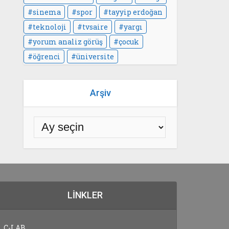
sinema
spor
tayyip erdoğan
teknoloji
tvsaire
yargı
yorum analiz görüş
çocuk
öğrenci
üniversite
Arşiv
LINKLER
C-LAB