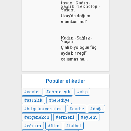
İnsan
Kadın
•
•
Sağlık
Teknoloji
•
•
Yaşam
Uzay’da doğum
mümkün mü?
Kadın
Sağlık
•
•
Yaşam
Çinli biyoloğun “üç
ayda bir regl”
çalışmasına...
Popüler etiketler
adalet
ahmet şık
akp
azınlık
belediye
bilgi üniversitesi
darbe
doğa
ergenekon
ermeni
eylem
eğitim
film
futbol