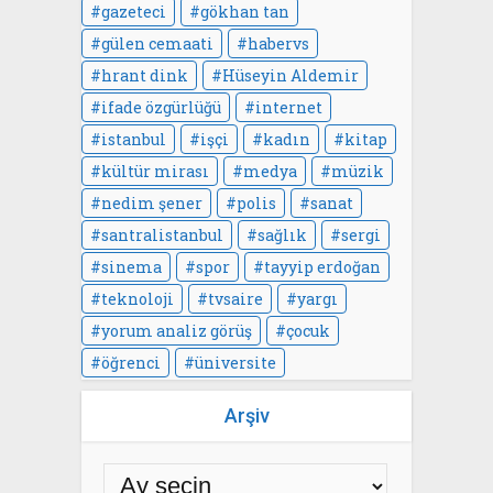
gazeteci
gökhan tan
gülen cemaati
habervs
hrant dink
Hüseyin Aldemir
ifade özgürlüğü
internet
istanbul
işçi
kadın
kitap
kültür mirası
medya
müzik
nedim şener
polis
sanat
santralistanbul
sağlık
sergi
sinema
spor
tayyip erdoğan
teknoloji
tvsaire
yargı
yorum analiz görüş
çocuk
öğrenci
üniversite
Arşiv