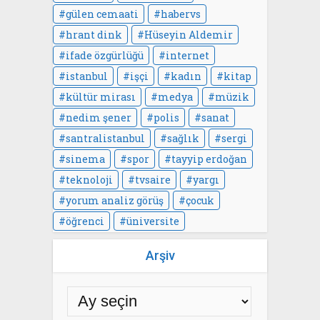
gülen cemaati
habervs
hrant dink
Hüseyin Aldemir
ifade özgürlüğü
internet
istanbul
işçi
kadın
kitap
kültür mirası
medya
müzik
nedim şener
polis
sanat
santralistanbul
sağlık
sergi
sinema
spor
tayyip erdoğan
teknoloji
tvsaire
yargı
yorum analiz görüş
çocuk
öğrenci
üniversite
Arşiv