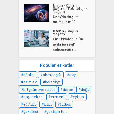
İnsan
Kadın
•
•
Sağlık
Teknoloji
•
•
Yaşam
Uzay’da doğum
mümkün mü?
Kadın
Sağlık
•
•
Yaşam
Çinli biyoloğun “üç
ayda bir regl”
çalışmasına...
Popüler etiketler
adalet
ahmet şık
akp
azınlık
belediye
bilgi üniversitesi
darbe
doğa
ergenekon
ermeni
eylem
eğitim
film
futbol
gazeteci
gökhan tan