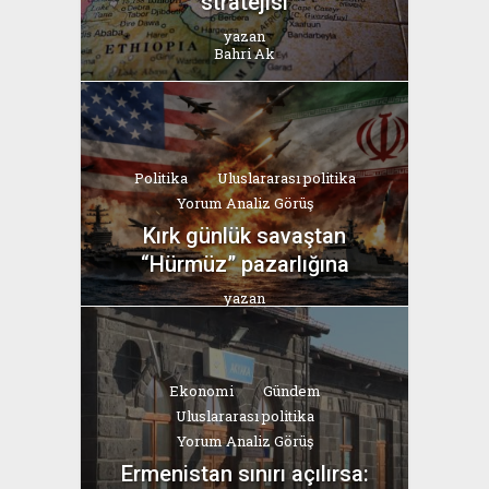
stratejisi
yazan
Bahri Ak
Politika
Uluslararası politika
Yorum Analiz Görüş
Kırk günlük savaştan
“Hürmüz” pazarlığına
yazan
Bahri Ak
Ekonomi
Gündem
Uluslararası politika
Yorum Analiz Görüş
Ermenistan sınırı açılırsa: