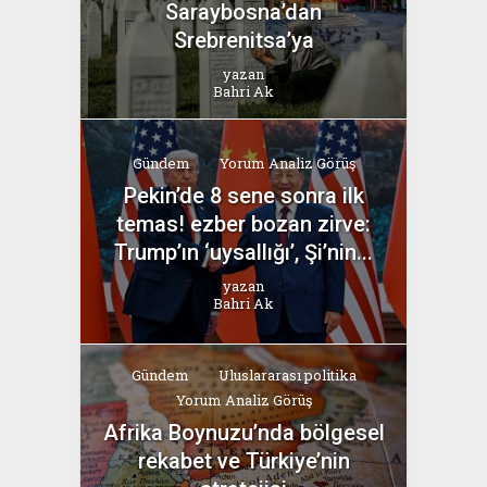
Saraybosna’dan
Srebrenitsa’ya
yazan
Bahri Ak
Gündem
Yorum Analiz Görüş
Pekin’de 8 sene sonra ilk
temas! ezber bozan zirve:
Trump’ın ‘uysallığı’, Şi’nin...
yazan
Bahri Ak
Gündem
Uluslararası politika
Yorum Analiz Görüş
Afrika Boynuzu’nda bölgesel
rekabet ve Türkiye’nin