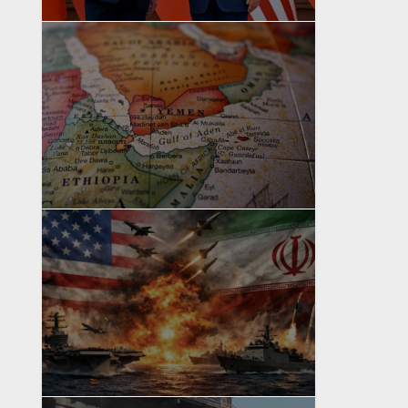
yazan
Bahri Ak
yazan
Bahri Ak