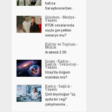
hafıza:
Saraybosna’dan...
Gündem
Medya
•
•
Yaşam
RTÜK cezalarında
suçlu gerçekten
senaryo mu?
Kültür ve Toplum
•
Müzik
Arabesk 2.00
İnsan
Kadın
•
•
Sağlık
Teknoloji
•
•
Yaşam
Uzay’da doğum
mümkün mü?
Kadın
Sağlık
•
•
Yaşam
Çinli biyoloğun “üç
ayda bir regl”
çalışmasına...