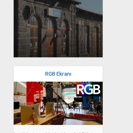
yazan
Bahri Ak
RGB Ekranı