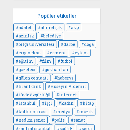
Popüler etiketler
adalet
ahmet şık
akp
azınlık
belediye
bilgi üniversitesi
darbe
doğa
ergenekon
ermeni
eylem
eğitim
film
futbol
gazeteci
gökhan tan
gülen cemaati
habervs
hrant dink
Hüseyin Aldemir
ifade özgürlüğü
internet
istanbul
işçi
kadın
kitap
kültür mirası
medya
müzik
nedim şener
polis
sanat
santralistanbul
sağlık
sergi