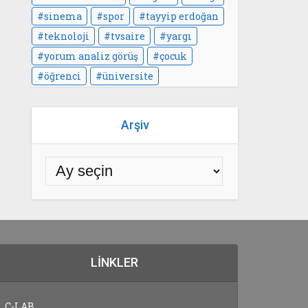
sinema
spor
tayyip erdoğan
teknoloji
tvsaire
yargı
yorum analiz görüş
çocuk
öğrenci
üniversite
Arşiv
LINKLER
C-LAB