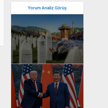
Yorum Analiz Görüş
yazan
Bahri Ak
yazan
Bahri Ak