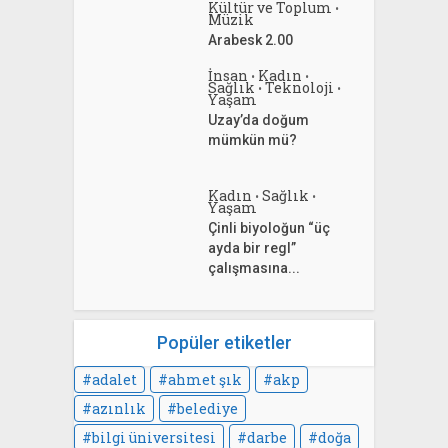
Kültür ve Toplum
•
Müzik
Arabesk 2.00
İnsan
Kadın
•
•
Sağlık
Teknoloji
•
•
Yaşam
Uzay’da doğum
mümkün mü?
Kadın
Sağlık
•
•
Yaşam
Çinli biyoloğun “üç
ayda bir regl”
çalışmasına...
Popüler etiketler
adalet
ahmet şık
akp
azınlık
belediye
bilgi üniversitesi
darbe
doğa