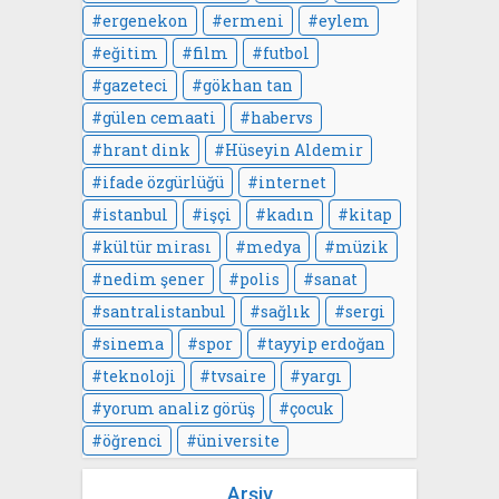
ergenekon
ermeni
eylem
eğitim
film
futbol
gazeteci
gökhan tan
gülen cemaati
habervs
hrant dink
Hüseyin Aldemir
ifade özgürlüğü
internet
istanbul
işçi
kadın
kitap
kültür mirası
medya
müzik
nedim şener
polis
sanat
santralistanbul
sağlık
sergi
sinema
spor
tayyip erdoğan
teknoloji
tvsaire
yargı
yorum analiz görüş
çocuk
öğrenci
üniversite
Arşiv