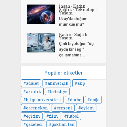
İnsan
Kadın
•
•
Sağlık
Teknoloji
•
•
Yaşam
Uzay’da doğum
mümkün mü?
Kadın
Sağlık
•
•
Yaşam
Çinli biyoloğun “üç
ayda bir regl”
çalışmasına...
Popüler etiketler
adalet
ahmet şık
akp
azınlık
belediye
bilgi üniversitesi
darbe
doğa
ergenekon
ermeni
eylem
eğitim
film
futbol
gazeteci
gökhan tan