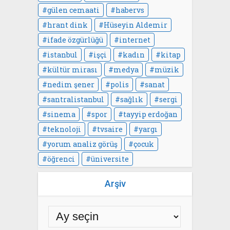
gülen cemaati
habervs
hrant dink
Hüseyin Aldemir
ifade özgürlüğü
internet
istanbul
işçi
kadın
kitap
kültür mirası
medya
müzik
nedim şener
polis
sanat
santralistanbul
sağlık
sergi
sinema
spor
tayyip erdoğan
teknoloji
tvsaire
yargı
yorum analiz görüş
çocuk
öğrenci
üniversite
Arşiv