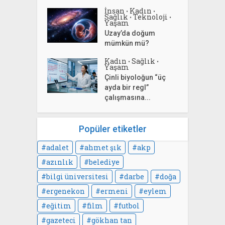
İnsan
Kadın
•
•
Sağlık
Teknoloji
•
•
Yaşam
Uzay’da doğum
mümkün mü?
Kadın
Sağlık
•
•
Yaşam
Çinli biyoloğun “üç
ayda bir regl”
çalışmasına...
Popüler etiketler
adalet
ahmet şık
akp
azınlık
belediye
bilgi üniversitesi
darbe
doğa
ergenekon
ermeni
eylem
eğitim
film
futbol
gazeteci
gökhan tan