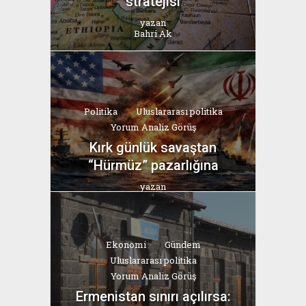
stratejisi
yazan
Bahri Ak
Politika
Uluslararası politika
Yorum Analiz Görüş
Kırk günlük savaştan
“Hürmüz” pazarlığına
yazan
Bahri Ak
Ekonomi
Gündem
Uluslararası politika
Yorum Analiz Görüş
Ermenistan sınırı açılırsa: