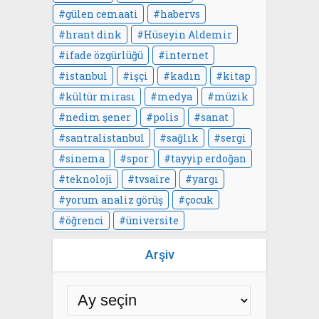
gülen cemaati
habervs
hrant dink
Hüseyin Aldemir
ifade özgürlüğü
internet
istanbul
işçi
kadın
kitap
kültür mirası
medya
müzik
nedim şener
polis
sanat
santralistanbul
sağlık
sergi
sinema
spor
tayyip erdoğan
teknoloji
tvsaire
yargı
yorum analiz görüş
çocuk
öğrenci
üniversite
Arşiv