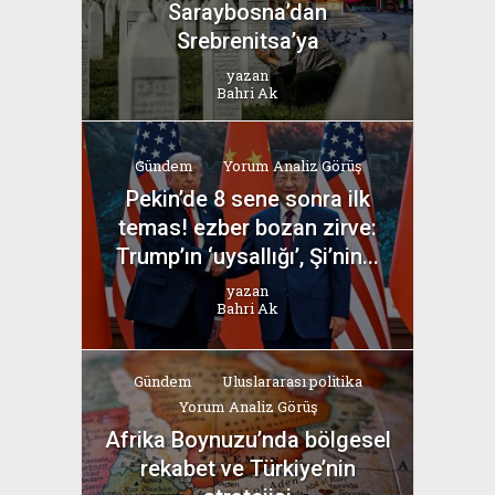
Saraybosna’dan
Srebrenitsa’ya
yazan
Bahri Ak
Gündem
Yorum Analiz Görüş
Pekin’de 8 sene sonra ilk
temas! ezber bozan zirve:
Trump’ın ‘uysallığı’, Şi’nin...
yazan
Bahri Ak
Gündem
Uluslararası politika
Yorum Analiz Görüş
Afrika Boynuzu’nda bölgesel
rekabet ve Türkiye’nin