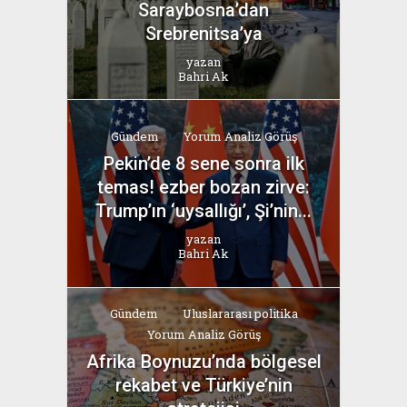
Saraybosna’dan
Srebrenitsa’ya
yazan
Bahri Ak
Gündem
Yorum Analiz Görüş
Pekin’de 8 sene sonra ilk
temas! ezber bozan zirve:
Trump’ın ‘uysallığı’, Şi’nin...
yazan
Bahri Ak
Gündem
Uluslararası politika
Yorum Analiz Görüş
Afrika Boynuzu’nda bölgesel
rekabet ve Türkiye’nin