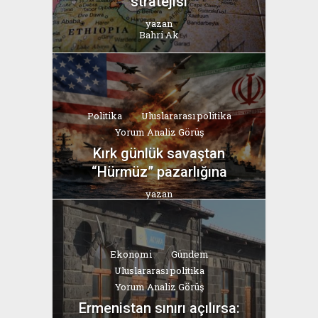
stratejisi
yazan
Bahri Ak
Politika
Uluslararası politika
Yorum Analiz Görüş
Kırk günlük savaştan
“Hürmüz” pazarlığına
yazan
Bahri Ak
Ekonomi
Gündem
Uluslararası politika
Yorum Analiz Görüş
Ermenistan sınırı açılırsa: