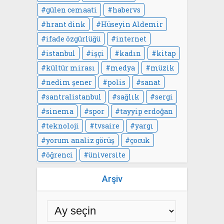
gülen cemaati
habervs
hrant dink
Hüseyin Aldemir
ifade özgürlüğü
internet
istanbul
işçi
kadın
kitap
kültür mirası
medya
müzik
nedim şener
polis
sanat
santralistanbul
sağlık
sergi
sinema
spor
tayyip erdoğan
teknoloji
tvsaire
yargı
yorum analiz görüş
çocuk
öğrenci
üniversite
Arşiv