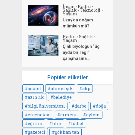
İnsan
Kadın
•
•
Sağlık
Teknoloji
•
•
Yaşam
Uzay’da doğum
mümkün mü?
Kadın
Sağlık
•
•
Yaşam
Çinli biyoloğun “üç
ayda bir regl”
çalışmasına...
Popüler etiketler
adalet
ahmet şık
akp
azınlık
belediye
bilgi üniversitesi
darbe
doğa
ergenekon
ermeni
eylem
eğitim
film
futbol
gazeteci
gökhan tan