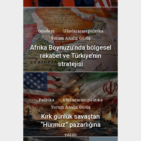
Gündem
Uluslararası politika
Yorum Analiz Görüş
Afrika Boynuzu’nda bölgesel
rekabet ve Türkiye’nin
stratejisi
yazan
Bahri Ak
Politika
Uluslararası politika
Yorum Analiz Görüş
Kırk günlük savaştan
“Hürmüz” pazarlığına
yazan
Bahri Ak