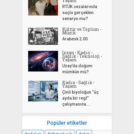
Yaşam
RTÜK cezalarında
suçlu gerçekten
senaryo mu?
Kültür ve Toplum
•
Müzik
Arabesk 2.00
İnsan
Kadın
•
•
Sağlık
Teknoloji
•
•
Yaşam
Uzay’da doğum
mümkün mü?
Kadın
Sağlık
•
•
Yaşam
Çinli biyoloğun “üç
ayda bir regl”
çalışmasına...
Popüler etiketler
adalet
ahmet şık
akp