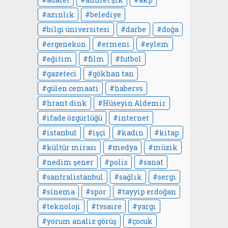
azınlık
belediye
bilgi üniversitesi
darbe
doğa
ergenekon
ermeni
eylem
eğitim
film
futbol
gazeteci
gökhan tan
gülen cemaati
habervs
hrant dink
Hüseyin Aldemir
ifade özgürlüğü
internet
istanbul
işçi
kadın
kitap
kültür mirası
medya
müzik
nedim şener
polis
sanat
santralistanbul
sağlık
sergi
sinema
spor
tayyip erdoğan
teknoloji
tvsaire
yargı
yorum analiz görüş
çocuk