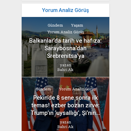
Yorum Analiz Görüş
Gündem
Yaşam
Yorum Analiz Görüş
Balkanlar’da tarih ve hafıza:
Saraybosna’dan
Srebrenitsa’ya
yazan
Bahri Ak
Gündem
Yorum Analiz Görüş
Pekin’de 8 sene sonra ilk
temas! ezber bozan zirve:
Trump’ın ‘uysallığı’, Şi’nin...
yazan
Bahri Ak