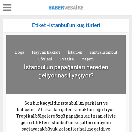
Etiket -istanbul’un kuş türleri
Doğa
Hayvan hakları
İstanbul
santralistanbul
Söyleşi
Tvsaire
Yaşam
İstanbul’un papağanları nereden
geliyor nasıl yaşıyor?
Son bir kaç yıldır İstanbul’un parkları ve
bahçeleri Afrika’dan gelen konukları ağırlıyor.
Tropikal bölgelere özgü papağanlar, insan eliyle
getirildikleri İstanbul’un koşullarına uyum
sağlayarak büyük koloniler haline geldi ve