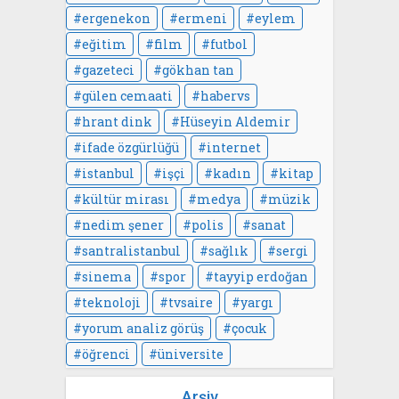
ergenekon
ermeni
eylem
eğitim
film
futbol
gazeteci
gökhan tan
gülen cemaati
habervs
hrant dink
Hüseyin Aldemir
ifade özgürlüğü
internet
istanbul
işçi
kadın
kitap
kültür mirası
medya
müzik
nedim şener
polis
sanat
santralistanbul
sağlık
sergi
sinema
spor
tayyip erdoğan
teknoloji
tvsaire
yargı
yorum analiz görüş
çocuk
öğrenci
üniversite
Arşiv