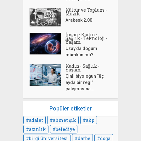
Kültür ve Toplum
•
Müzik
Arabesk 2.00
İnsan
Kadın
•
•
Sağlık
Teknoloji
•
•
Yaşam
Uzay’da doğum
mümkün mü?
Kadın
Sağlık
•
•
Yaşam
Çinli biyoloğun “üç
ayda bir regl”
çalışmasına...
Popüler etiketler
adalet
ahmet şık
akp
azınlık
belediye
bilgi üniversitesi
darbe
doğa