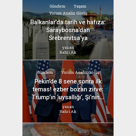
Gündem
Yaşam
Yorum Analiz Görüş
Balkanlar’da tarih ve hafıza:
Saraybosna’dan
Srebrenitsa’ya
yazan
Bahri Ak
Gündem
Yorum Analiz Görüş
Pekin’de 8 sene sonra ilk
temas! ezber bozan zirve:
Trump’ın ‘uysallığı’, Şi’nin...
yazan
Bahri Ak