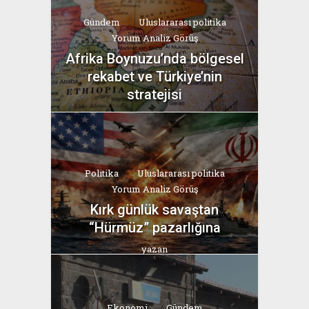
Gündem
Uluslararası politika
Yorum Analiz Görüş
Afrika Boynuzu’nda bölgesel
rekabet ve Türkiye’nin
stratejisi
yazan
Bahri Ak
Politika
Uluslararası politika
Yorum Analiz Görüş
Kırk günlük savaştan
“Hürmüz” pazarlığına
yazan
Bahri Ak
Ekonomi
Gündem