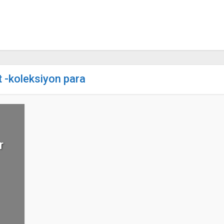
t -koleksiyon para
r