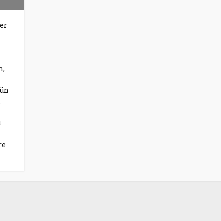
er
n,
t
gün
,
u
re