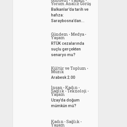
Gündem
Yaşam
•
•
Yorum Analiz Görüş
Balkanlar’da tarih ve
hafıza:
Saraybosna’dan...
Gündem
Medya
•
•
Yaşam
RTÜK cezalarında
suçlu gerçekten
senaryo mu?
Kültür ve Toplum
•
Müzik
Arabesk 2.00
İnsan
Kadın
•
•
Sağlık
Teknoloji
•
•
Yaşam
Uzay’da doğum
mümkün mü?
Kadın
Sağlık
•
•
Yaşam