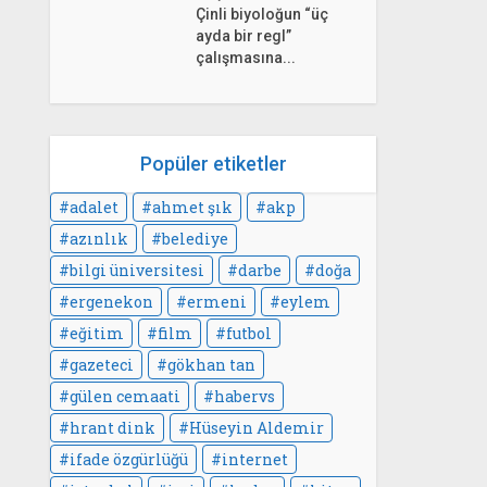
Çinli biyoloğun “üç
ayda bir regl”
çalışmasına...
Popüler etiketler
adalet
ahmet şık
akp
azınlık
belediye
bilgi üniversitesi
darbe
doğa
ergenekon
ermeni
eylem
eğitim
film
futbol
gazeteci
gökhan tan
gülen cemaati
habervs
hrant dink
Hüseyin Aldemir
ifade özgürlüğü
internet