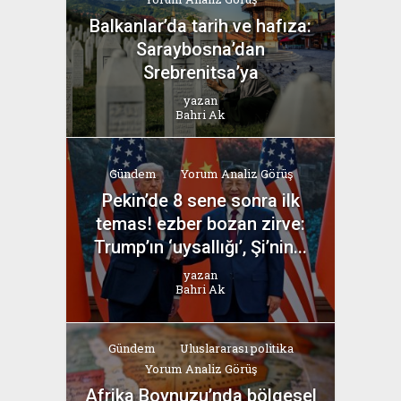
Balkanlar’da tarih ve hafıza:
Saraybosna’dan
Srebrenitsa’ya
yazan
Bahri Ak
Gündem
Yorum Analiz Görüş
Pekin’de 8 sene sonra ilk
temas! ezber bozan zirve:
Trump’ın ‘uysallığı’, Şi’nin...
yazan
Bahri Ak
Gündem
Uluslararası politika
Yorum Analiz Görüş
Afrika Boynuzu’nda bölgesel