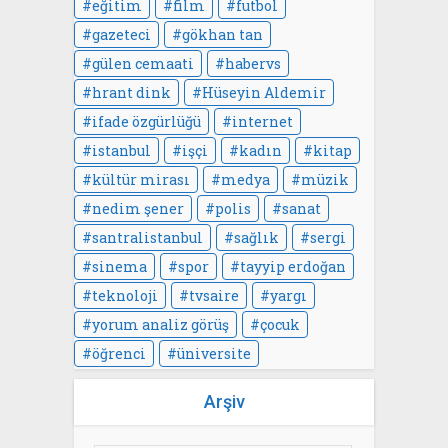
eğitim
film
futbol
gazeteci
gökhan tan
gülen cemaati
habervs
hrant dink
Hüseyin Aldemir
ifade özgürlüğü
internet
istanbul
işçi
kadın
kitap
kültür mirası
medya
müzik
nedim şener
polis
sanat
santralistanbul
sağlık
sergi
sinema
spor
tayyip erdoğan
teknoloji
tvsaire
yargı
yorum analiz görüş
çocuk
öğrenci
üniversite
Arşiv