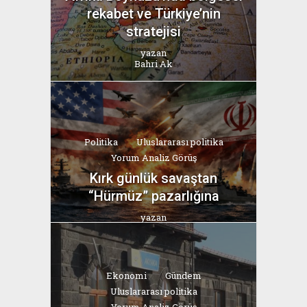
rekabet ve Türkiye’nin
stratejisi
yazan
Bahri Ak
Politika
Uluslararası politika
Yorum Analiz Görüş
Kırk günlük savaştan
“Hürmüz” pazarlığına
yazan
Bahri Ak
Ekonomi
Gündem
Uluslararası politika