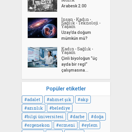
Arabesk 2.00
İnsan
Kadın
•
•
Sağlık
Teknoloji
•
•
Yaşam
Uzay’da doğum
mümkün mü?
Kadın
Sağlık
•
•
Yaşam
Çinli biyoloğun “üç
ayda bir regl”
çalışmasına...
Popüler etiketler
adalet
ahmet şık
akp
azınlık
belediye
bilgi üniversitesi
darbe
doğa
ergenekon
ermeni
eylem