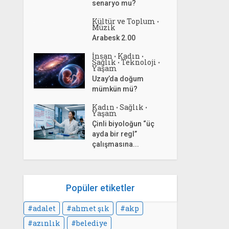
senaryo mu?
Kültür ve Toplum
•
Müzik
Arabesk 2.00
İnsan
Kadın
•
•
Sağlık
Teknoloji
•
•
Yaşam
Uzay’da doğum
mümkün mü?
Kadın
Sağlık
•
•
Yaşam
Çinli biyoloğun “üç
ayda bir regl”
çalışmasına...
Popüler etiketler
adalet
ahmet şık
akp
azınlık
belediye