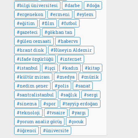
bilgi üniversitesi
darbe
doğa
ergenekon
ermeni
eylem
eğitim
film
futbol
gazeteci
gökhan tan
gülen cemaati
habervs
hrant dink
Hüseyin Aldemir
ifade özgürlüğü
internet
istanbul
işçi
kadın
kitap
kültür mirası
medya
müzik
nedim şener
polis
sanat
santralistanbul
sağlık
sergi
sinema
spor
tayyip erdoğan
teknoloji
tvsaire
yargı
yorum analiz görüş
çocuk
öğrenci
üniversite