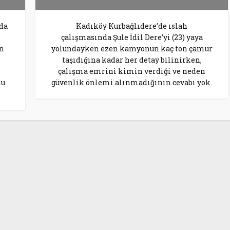
da
Kadıköy Kurbağlıdere’de ıslah
çalışmasında Şule İdil Dere’yi (23) yaya
in
yolundayken ezen kamyonun kaç ton çamur
taşıdığına kadar her detay bilinirken,
çalışma emrini kimin verdiği ve neden
nu
güvenlik önlemi alınmadığının cevabı yok.