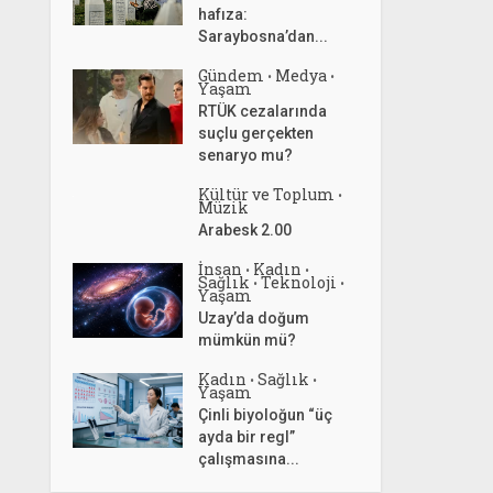
hafıza:
Saraybosna’dan...
Gündem
Medya
•
•
Yaşam
RTÜK cezalarında
suçlu gerçekten
senaryo mu?
Kültür ve Toplum
•
Müzik
Arabesk 2.00
İnsan
Kadın
•
•
Sağlık
Teknoloji
•
•
Yaşam
Uzay’da doğum
mümkün mü?
Kadın
Sağlık
•
•
Yaşam
Çinli biyoloğun “üç
ayda bir regl”
çalışmasına...