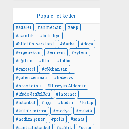
Popüler etiketler
adalet
ahmet şık
akp
azınlık
belediye
bilgi üniversitesi
darbe
doğa
ergenekon
ermeni
eylem
eğitim
film
futbol
gazeteci
gökhan tan
gülen cemaati
habervs
hrant dink
Hüseyin Aldemir
ifade özgürlüğü
internet
istanbul
işçi
kadın
kitap
kültür mirası
medya
müzik
nedim şener
polis
sanat
santralistanbul
sağlık
sergi