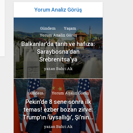
Yorum Analiz Görüş
Gündem
Yaşam
Yorum Analiz Görüş
Balkanlar’da tarih ve hafıza:
Saraybosna’dan
Srebrenitsa’ya
yazan
Bahri Ak
Gündem
Yorum Analiz Görüş
Pekin’de 8 sene sonra ilk
temas! ezber bozan zirve:
Trump’ın ‘uysallığı’, Şi’nin...
yazan
Bahri Ak