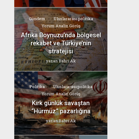
Gündem
Uluslararası politika
Yorum Analiz Görüş
Afrika Boynuzu’nda bölgesel
rekabet ve Türkiye’nin
stratejisi
yazan
Bahri Ak
Politika
Uluslararası politika
Yorum Analiz Görüş
Kırk günlük savaştan
“Hürmüz” pazarlığına
yazan
Bahri Ak