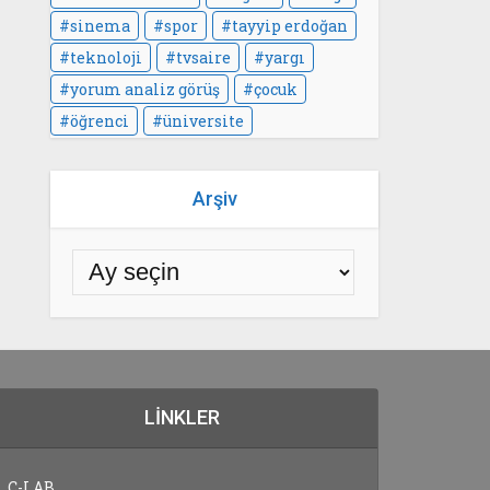
sinema
spor
tayyip erdoğan
teknoloji
tvsaire
yargı
yorum analiz görüş
çocuk
öğrenci
üniversite
Arşiv
LINKLER
C-LAB