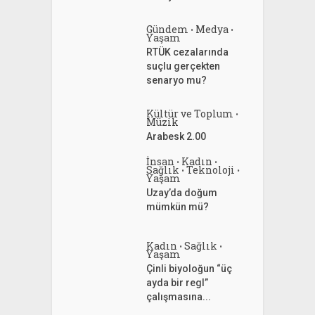
Gündem
Medya
•
•
Yaşam
RTÜK cezalarında
suçlu gerçekten
senaryo mu?
Kültür ve Toplum
•
Müzik
Arabesk 2.00
İnsan
Kadın
•
•
Sağlık
Teknoloji
•
•
Yaşam
Uzay’da doğum
mümkün mü?
Kadın
Sağlık
•
•
Yaşam
Çinli biyoloğun “üç
ayda bir regl”
çalışmasına...