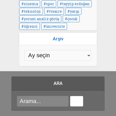
sinema
spor
tayyip erdoğan
teknoloji
tvsaire
yargı
yorum analiz görüş
çocuk
öğrenci
üniversite
Arşiv
ARA