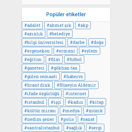
Popüler etiketler
adalet
ahmet şık
akp
azınlık
belediye
bilgi üniversitesi
darbe
doğa
ergenekon
ermeni
eylem
eğitim
film
futbol
gazeteci
gökhan tan
gülen cemaati
habervs
hrant dink
Hüseyin Aldemir
ifade özgürlüğü
internet
istanbul
işçi
kadın
kitap
kültür mirası
medya
müzik
nedim şener
polis
sanat
santralistanbul
sağlık
sergi