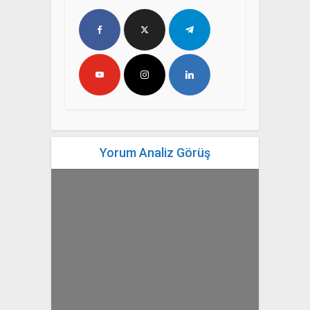
Yorum Analiz Görüş
yazan
Bahri Ak