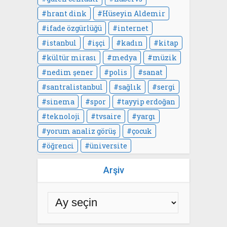
hrant dink
Hüseyin Aldemir
ifade özgürlüğü
internet
istanbul
işçi
kadın
kitap
kültür mirası
medya
müzik
nedim şener
polis
sanat
santralistanbul
sağlık
sergi
sinema
spor
tayyip erdoğan
teknoloji
tvsaire
yargı
yorum analiz görüş
çocuk
öğrenci
üniversite
Arşiv