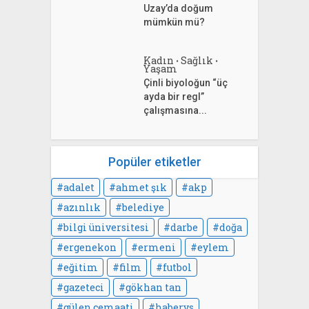
Uzay’da doğum
mümkün mü?
Kadın
Sağlık
•
•
Yaşam
Çinli biyoloğun “üç
ayda bir regl”
çalışmasına...
Popüler etiketler
adalet
ahmet şık
akp
azınlık
belediye
bilgi üniversitesi
darbe
doğa
ergenekon
ermeni
eylem
eğitim
film
futbol
gazeteci
gökhan tan
gülen cemaati
habervs