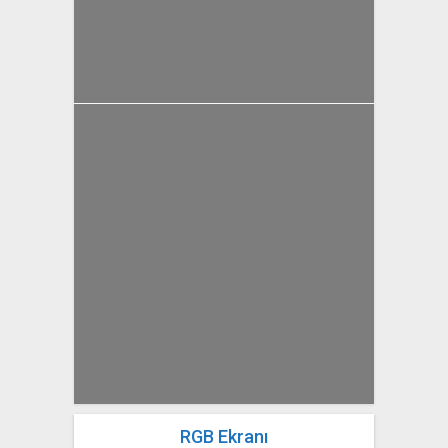
yazan
Bahri Ak
RGB Ekranı