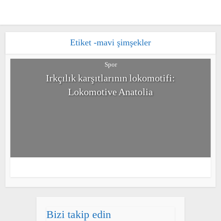
Etiket -mavi şimşekler
Spor
Irkçılık karşıtlarının lokomotifi:
Lokomotive Anatolia
Bizi takip edin