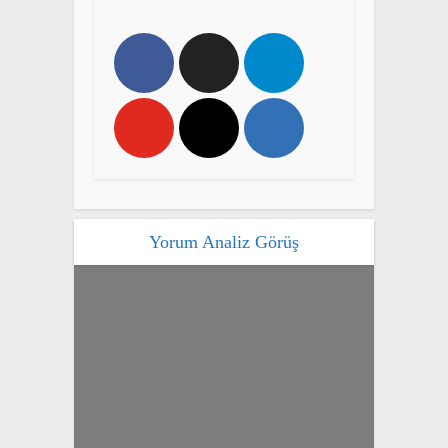
Yorum Analiz Görüş
yazan
Bahri Ak