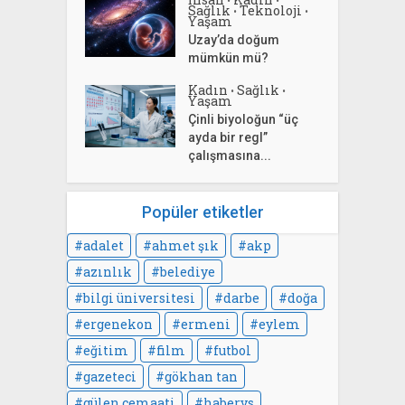
Sağlık
Teknoloji
•
•
Yaşam
Uzay’da doğum
mümkün mü?
Kadın
Sağlık
•
•
Yaşam
Çinli biyoloğun “üç
ayda bir regl”
çalışmasına...
Popüler etiketler
adalet
ahmet şık
akp
azınlık
belediye
bilgi üniversitesi
darbe
doğa
ergenekon
ermeni
eylem
eğitim
film
futbol
gazeteci
gökhan tan
gülen cemaati
habervs