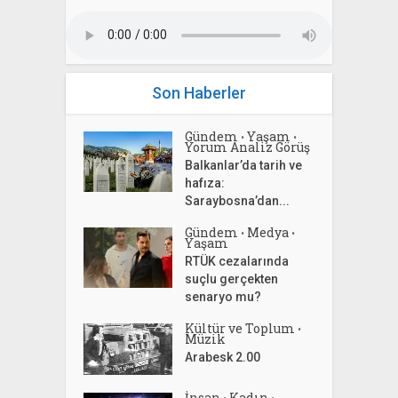
Son Haberler
Gündem
Yaşam
•
•
Yorum Analiz Görüş
Balkanlar’da tarih ve
hafıza:
Saraybosna’dan...
Gündem
Medya
•
•
Yaşam
RTÜK cezalarında
suçlu gerçekten
senaryo mu?
Kültür ve Toplum
•
Müzik
Arabesk 2.00
İnsan
Kadın
•
•