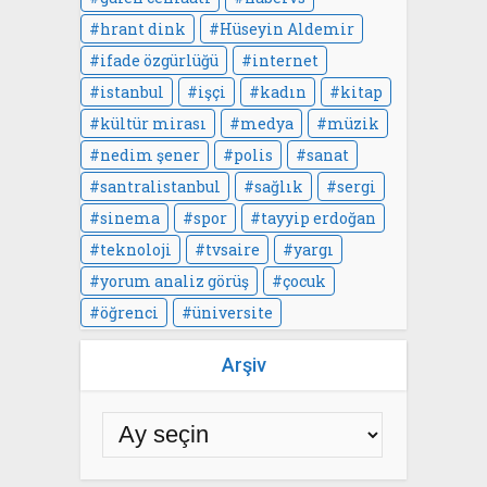
hrant dink
Hüseyin Aldemir
ifade özgürlüğü
internet
istanbul
işçi
kadın
kitap
kültür mirası
medya
müzik
nedim şener
polis
sanat
santralistanbul
sağlık
sergi
sinema
spor
tayyip erdoğan
teknoloji
tvsaire
yargı
yorum analiz görüş
çocuk
öğrenci
üniversite
Arşiv