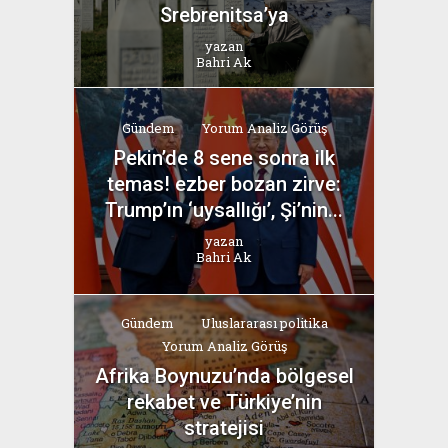
Srebrenitsa’ya
yazan
Bahri Ak
Gündem
Yorum Analiz Görüş
Pekin’de 8 sene sonra ilk
temas! ezber bozan zirve:
Trump’ın ‘uysallığı’, Şi’nin...
yazan
Bahri Ak
Gündem
Uluslararası politika
Yorum Analiz Görüş
Afrika Boynuzu’nda bölgesel
rekabet ve Türkiye’nin
stratejisi