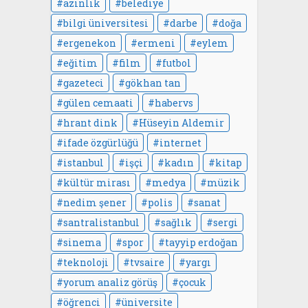
azınlık
belediye
bilgi üniversitesi
darbe
doğa
ergenekon
ermeni
eylem
eğitim
film
futbol
gazeteci
gökhan tan
gülen cemaati
habervs
hrant dink
Hüseyin Aldemir
ifade özgürlüğü
internet
istanbul
işçi
kadın
kitap
kültür mirası
medya
müzik
nedim şener
polis
sanat
santralistanbul
sağlık
sergi
sinema
spor
tayyip erdoğan
teknoloji
tvsaire
yargı
yorum analiz görüş
çocuk
öğrenci
üniversite