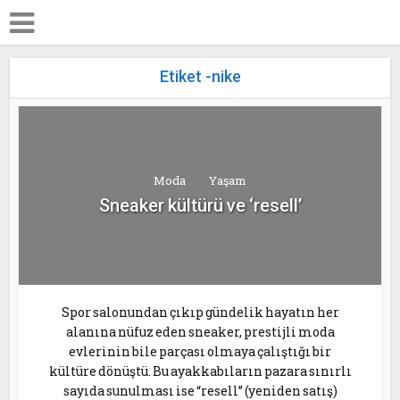
Etiket -nike
Moda
Yaşam
Sneaker kültürü ve ‘resell’
Spor salonundan çıkıp gündelik hayatın her
alanına nüfuz eden sneaker, prestijli moda
evlerinin bile parçası olmaya çalıştığı bir
kültüre dönüştü. Bu ayakkabıların pazara sınırlı
sayıda sunulması ise “resell” (yeniden satış)