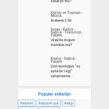
senaryo mu?
Kültür ve Toplum
•
Müzik
Arabesk 2.00
İnsan
Kadın
•
•
Sağlık
Teknoloji
•
•
Yaşam
Uzay’da doğum
mümkün mü?
Kadın
Sağlık
•
•
Yaşam
Çinli biyoloğun “üç
ayda bir regl”
çalışmasına...
Popüler etiketler
adalet
ahmet şık
akp