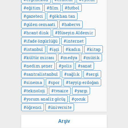
eğitim
film
futbol
gazeteci
gökhan tan
gülen cemaati
habervs
hrant dink
Hüseyin Aldemir
ifade özgürlüğü
internet
istanbul
işçi
kadın
kitap
kültür mirası
medya
müzik
nedim şener
polis
sanat
santralistanbul
sağlık
sergi
sinema
spor
tayyip erdoğan
teknoloji
tvsaire
yargı
yorum analiz görüş
çocuk
öğrenci
üniversite
Arşiv