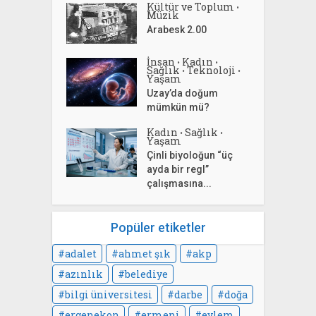
Kültür ve Toplum
•
Müzik
Arabesk 2.00
İnsan
Kadın
•
•
Sağlık
Teknoloji
•
•
Yaşam
Uzay’da doğum
mümkün mü?
Kadın
Sağlık
•
•
Yaşam
Çinli biyoloğun “üç
ayda bir regl”
çalışmasına...
Popüler etiketler
adalet
ahmet şık
akp
azınlık
belediye
bilgi üniversitesi
darbe
doğa
ergenekon
ermeni
eylem