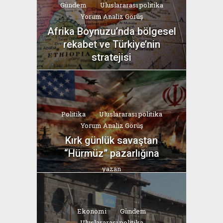
Gündem
Uluslararası politika
Yorum Analiz Görüş
Afrika Boynuzu’nda bölgesel
rekabet ve Türkiye’nin
stratejisi
yazan
Bahri Ak
Politika
Uluslararası politika
Yorum Analiz Görüş
Kırk günlük savaştan
“Hürmüz” pazarlığına
yazan
Bahri Ak
Ekonomi
Gündem
Uluslararası politika