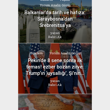
Yorum Analiz Görüş
Balkanlar’da tarih ve hafıza:
Saraybosna’dan
Srebrenitsa’ya
yazan
Bahri Ak
Gündem
Yorum Analiz Görüş
Pekin’de 8 sene sonra ilk
temas! ezber bozan zirve:
Trump’ın ‘uysallığı’, Şi’nin...
yazan
Bahri Ak