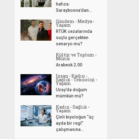
hafıza:
Saraybosna’dan...
Gündem
Medya
•
•
Yaşam
RTÜK cezalarında
suçlu gerçekten
senaryo mu?
Kültür ve Toplum
•
Müzik
Arabesk 2.00
İnsan
Kadın
•
•
Sağlık
Teknoloji
•
•
Yaşam
Uzay’da doğum
mümkün mü?
Kadın
Sağlık
•
•
Yaşam
Çinli biyoloğun “üç
ayda bir regl”
çalışmasına...