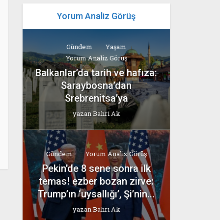
Yorum Analiz Görüş
Gündem
Yaşam
Yorum Analiz Görüş
Balkanlar’da tarih ve hafıza:
Saraybosna’dan
Srebrenitsa’ya
yazan
Bahri Ak
Gündem
Yorum Analiz Görüş
Pekin’de 8 sene sonra ilk
temas! ezber bozan zirve:
Trump’ın ‘uysallığı’, Şi’nin...
yazan
Bahri Ak