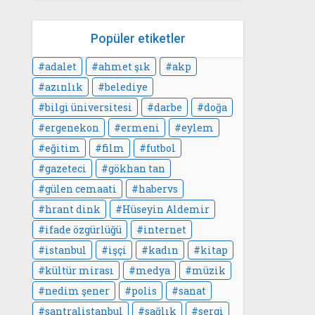
Popüler etiketler
adalet
ahmet şık
akp
azınlık
belediye
bilgi üniversitesi
darbe
doğa
ergenekon
ermeni
eylem
eğitim
film
futbol
gazeteci
gökhan tan
gülen cemaati
habervs
hrant dink
Hüseyin Aldemir
ifade özgürlüğü
internet
istanbul
işçi
kadın
kitap
kültür mirası
medya
müzik
nedim şener
polis
sanat
santralistanbul
sağlık
sergi