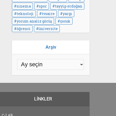
sinema
spor
tayyip erdoğan
teknoloji
tvsaire
yargı
yorum analiz görüş
çocuk
öğrenci
üniversite
Arşiv
LINKLER
C-LAB