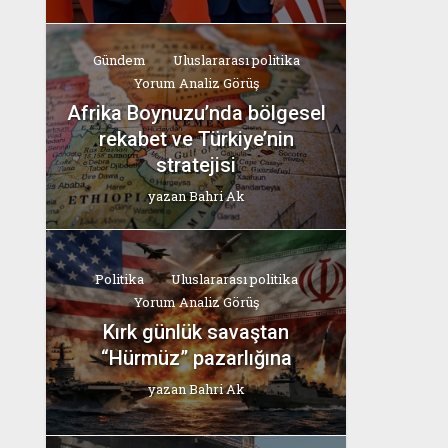
Gündem
Uluslararası politika
Yorum Analiz Görüş
Afrika Boynuzu’nda bölgesel
rekabet ve Türkiye’nin
stratejisi
yazan
Bahri Ak
Politika
Uluslararası politika
Yorum Analiz Görüş
Kırk günlük savaştan
“Hürmüz” pazarlığına
yazan
Bahri Ak