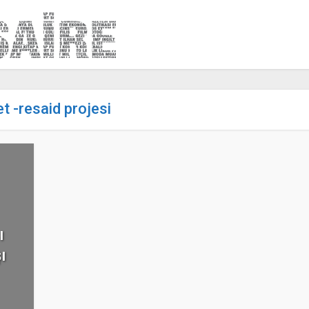
et -resaid projesi
ı
ı