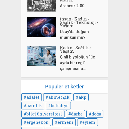
Arabesk 2.00
İnsan
Kadın
•
•
Sağlık
Teknoloji
•
•
Yaşam
Uzay’da doğum
mümkün mü?
Kadın
Sağlık
•
•
Yaşam
Çinli biyoloğun “üç
ayda bir regl”
çalışmasına...
Popüler etiketler
adalet
ahmet şık
akp
azınlık
belediye
bilgi üniversitesi
darbe
doğa
ergenekon
ermeni
eylem