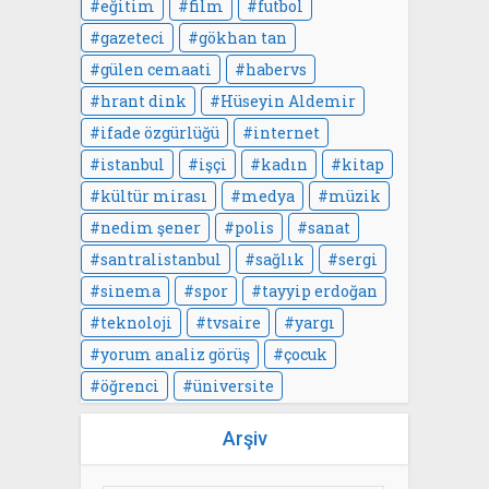
eğitim
film
futbol
gazeteci
gökhan tan
gülen cemaati
habervs
hrant dink
Hüseyin Aldemir
ifade özgürlüğü
internet
istanbul
işçi
kadın
kitap
kültür mirası
medya
müzik
nedim şener
polis
sanat
santralistanbul
sağlık
sergi
sinema
spor
tayyip erdoğan
teknoloji
tvsaire
yargı
yorum analiz görüş
çocuk
öğrenci
üniversite
Arşiv