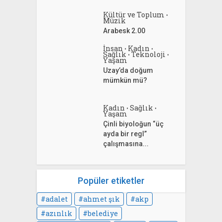
Kültür ve Toplum
•
Müzik
Arabesk 2.00
İnsan
Kadın
•
•
Sağlık
Teknoloji
•
•
Yaşam
Uzay’da doğum
mümkün mü?
Kadın
Sağlık
•
•
Yaşam
Çinli biyoloğun “üç
ayda bir regl”
çalışmasına...
Popüler etiketler
adalet
ahmet şık
akp
azınlık
belediye