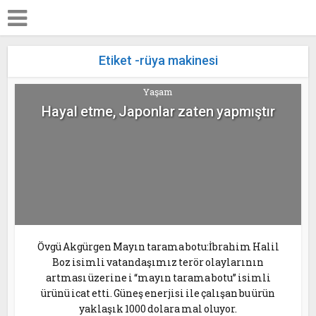
Etiket -rüya makinesi
Yaşam
Hayal etme, Japonlar zaten yapmıştır
Övgü Akgürgen Mayın tarama botu:İbrahim Halil
Boz isimli vatandaşımız terör olaylarının
artması üzerine i “mayın tarama botu’’ isimli
ürünü icat etti. Güneş enerjisi ile çalışan bu ürün
yaklaşık 1000 dolara mal oluyor.