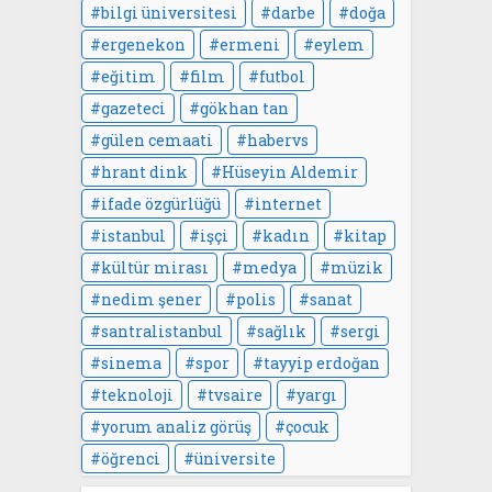
bilgi üniversitesi
darbe
doğa
ergenekon
ermeni
eylem
eğitim
film
futbol
gazeteci
gökhan tan
gülen cemaati
habervs
hrant dink
Hüseyin Aldemir
ifade özgürlüğü
internet
istanbul
işçi
kadın
kitap
kültür mirası
medya
müzik
nedim şener
polis
sanat
santralistanbul
sağlık
sergi
sinema
spor
tayyip erdoğan
teknoloji
tvsaire
yargı
yorum analiz görüş
çocuk
öğrenci
üniversite