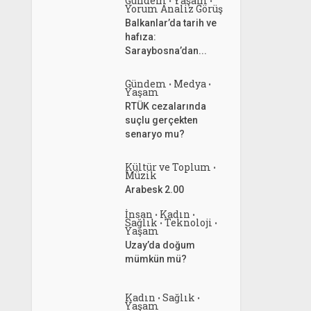
Gündem
Yaşam
•
•
Yorum Analiz Görüş
Balkanlar’da tarih ve
hafıza:
Saraybosna’dan...
Gündem
Medya
•
•
Yaşam
RTÜK cezalarında
suçlu gerçekten
senaryo mu?
Kültür ve Toplum
•
Müzik
Arabesk 2.00
İnsan
Kadın
•
•
Sağlık
Teknoloji
•
•
Yaşam
Uzay’da doğum
mümkün mü?
Kadın
Sağlık
•
•
Yaşam