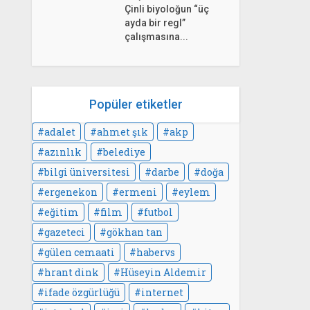
Çinli biyoloğun “üç
ayda bir regl”
çalışmasına...
Popüler etiketler
adalet
ahmet şık
akp
azınlık
belediye
bilgi üniversitesi
darbe
doğa
ergenekon
ermeni
eylem
eğitim
film
futbol
gazeteci
gökhan tan
gülen cemaati
habervs
hrant dink
Hüseyin Aldemir
ifade özgürlüğü
internet