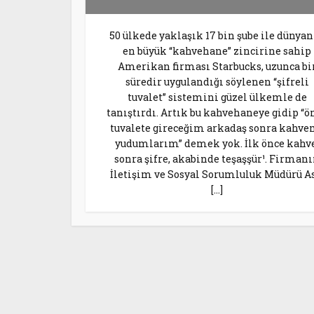
50 ülkede yaklaşık 17 bin şube ile dünya
en büyük “kahvehane” zincirine sahip
Amerikan firması Starbucks, uzunca bi
süredir uygulandığı söylenen “şifreli
tuvalet” sistemini güzel ülkemle de
tanıştırdı. Artık bu kahvehaneye gidip “ö
tuvalete gireceğim arkadaş sonra kahve
yudumlarım” demek yok. İlk önce kahve
sonra şifre, akabinde teşaşşür¹. Firman
İletişim ve Sosyal Sorumluluk Müdürü As
[…]