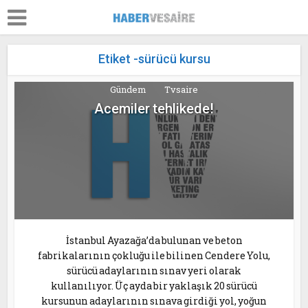
Etiket -sürücü kursu
Gündem
Tvsaire
Acemiler tehlikede!
İstanbul Ayazağa’da bulunan ve beton
fabrikalarının çokluğu ile bilinen Cendere Yolu,
sürücü adaylarının sınav yeri olarak
kullanılıyor. Üç ayda bir yaklaşık 20 sürücü
kursunun adaylarının sınava girdiği yol, yoğun