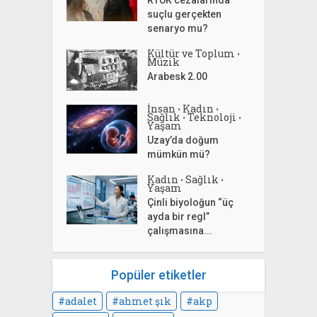
suçlu gerçekten
senaryo mu?
Kültür ve Toplum
•
Müzik
Arabesk 2.00
İnsan
Kadın
•
•
Sağlık
Teknoloji
•
•
Yaşam
Uzay’da doğum
mümkün mü?
Kadın
Sağlık
•
•
Yaşam
Çinli biyoloğun “üç
ayda bir regl”
çalışmasına...
Popüler etiketler
adalet
ahmet şık
akp