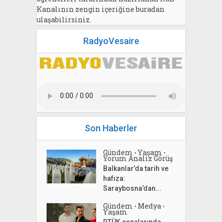
Kanalının zengin içeriğine buradan
ulaşabilirsiniz.
RadyoVesaire
Son Haberler
Gündem
Yaşam
•
•
Yorum Analiz Görüş
Balkanlar’da tarih ve
hafıza:
Saraybosna’dan...
Gündem
Medya
•
•
Yaşam
RTÜK cezalarında