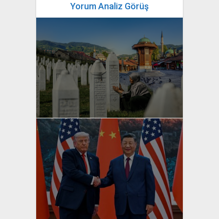
Yorum Analiz Görüş
yazan
Bahri Ak
yazan
Bahri Ak