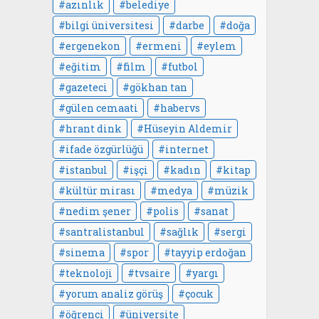
azınlık
belediye
bilgi üniversitesi
darbe
doğa
ergenekon
ermeni
eylem
eğitim
film
futbol
gazeteci
gökhan tan
gülen cemaati
habervs
hrant dink
Hüseyin Aldemir
ifade özgürlüğü
internet
istanbul
işçi
kadın
kitap
kültür mirası
medya
müzik
nedim şener
polis
sanat
santralistanbul
sağlık
sergi
sinema
spor
tayyip erdoğan
teknoloji
tvsaire
yargı
yorum analiz görüş
çocuk
öğrenci
üniversite