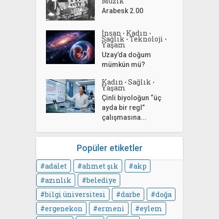
Müzik
Arabesk 2.00
İnsan
Kadın
•
•
Sağlık
Teknoloji
•
•
Yaşam
Uzay’da doğum
mümkün mü?
Kadın
Sağlık
•
•
Yaşam
Çinli biyoloğun “üç
ayda bir regl”
çalışmasına...
Popüler etiketler
adalet
ahmet şık
akp
azınlık
belediye
bilgi üniversitesi
darbe
doğa
ergenekon
ermeni
eylem