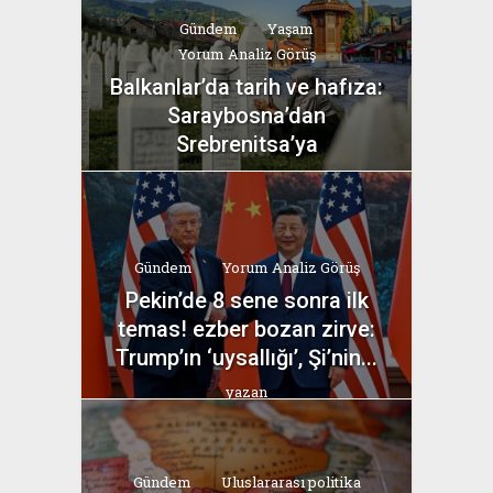
Gündem
Yaşam
Yorum Analiz Görüş
Balkanlar’da tarih ve hafıza:
Saraybosna’dan
Srebrenitsa’ya
yazan
Bahri Ak
Gündem
Yorum Analiz Görüş
Pekin’de 8 sene sonra ilk
temas! ezber bozan zirve:
Trump’ın ‘uysallığı’, Şi’nin...
yazan
Bahri Ak
Gündem
Uluslararası politika