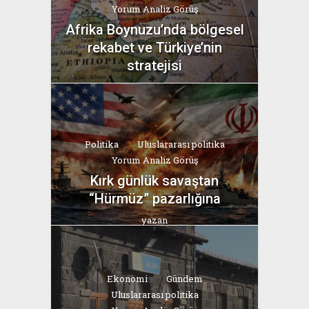
Yorum Analiz Görüş
Afrika Boynuzu’nda bölgesel
rekabet ve Türkiye’nin
stratejisi
yazan
Bahri Ak
Politika
Uluslararası politika
Yorum Analiz Görüş
Kırk günlük savaştan
“Hürmüz” pazarlığına
yazan
Bahri Ak
Ekonomi
Gündem
Uluslararası politika