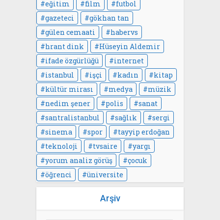
eğitim
film
futbol
gazeteci
gökhan tan
gülen cemaati
habervs
hrant dink
Hüseyin Aldemir
ifade özgürlüğü
internet
istanbul
işçi
kadın
kitap
kültür mirası
medya
müzik
nedim şener
polis
sanat
santralistanbul
sağlık
sergi
sinema
spor
tayyip erdoğan
teknoloji
tvsaire
yargı
yorum analiz görüş
çocuk
öğrenci
üniversite
Arşiv