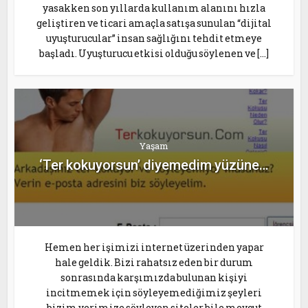
yasakken son yıllarda kullanım alanını hızla
geliştiren ve ticari amaçla satışa sunulan “dijital
uyuşturucular” insan sağlığını tehdit etmeye
başladı. Uyuşturucu etkisi olduğu söylenen ve […]
Yaşam
‘Ter kokuyorsun’ diyemedim yüzüne…
Hemen her işimizi internet üzerinden yapar
hale geldik. Bizi rahatsız eden bir durum
sonrasında karşımızda bulunan kişiyi
incitmemek için söyleyemediğimiz şeyleri
bizim yerimize söyleyen siteler bile mevcut