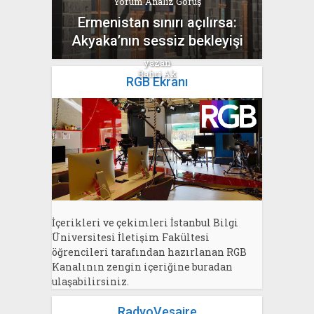
Yorum Analiz Görüş
Ermenistan sınırı açılırsa:
Akyaka’nın sessiz bekleyişi
yazan
Bahri Ak
RGB Ekranı
İçerikleri ve çekimleri İstanbul Bilgi
Üniversitesi İletişim Fakültesi
öğrencileri tarafından hazırlanan RGB
Kanalının zengin içeriğine buradan
ulaşabilirsiniz.
RadyoVesaire