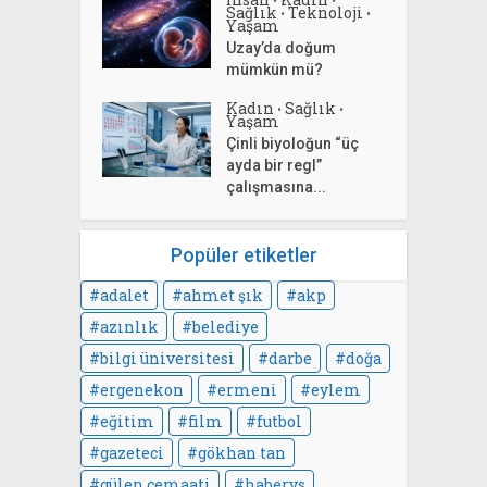
Sağlık
Teknoloji
•
•
Yaşam
Uzay’da doğum
mümkün mü?
Kadın
Sağlık
•
•
Yaşam
Çinli biyoloğun “üç
ayda bir regl”
çalışmasına...
Popüler etiketler
adalet
ahmet şık
akp
azınlık
belediye
bilgi üniversitesi
darbe
doğa
ergenekon
ermeni
eylem
eğitim
film
futbol
gazeteci
gökhan tan
gülen cemaati
habervs