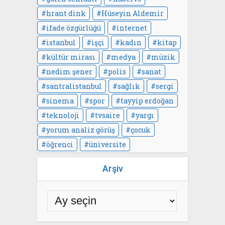
hrant dink
Hüseyin Aldemir
ifade özgürlüğü
internet
istanbul
işçi
kadın
kitap
kültür mirası
medya
müzik
nedim şener
polis
sanat
santralistanbul
sağlık
sergi
sinema
spor
tayyip erdoğan
teknoloji
tvsaire
yargı
yorum analiz görüş
çocuk
öğrenci
üniversite
Arşiv