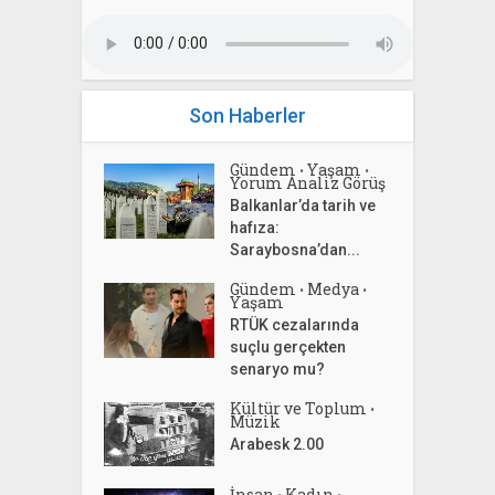
Son Haberler
Gündem
Yaşam
•
•
Yorum Analiz Görüş
Balkanlar’da tarih ve
hafıza:
Saraybosna’dan...
Gündem
Medya
•
•
Yaşam
RTÜK cezalarında
suçlu gerçekten
senaryo mu?
Kültür ve Toplum
•
Müzik
Arabesk 2.00
İnsan
Kadın
•
•