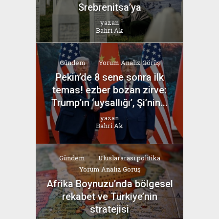
Srebrenitsa’ya
yazan
Bahri Ak
Gündem
Yorum Analiz Görüş
Pekin’de 8 sene sonra ilk
temas! ezber bozan zirve:
Trump’ın ‘uysallığı’, Şi’nin...
yazan
Bahri Ak
Gündem
Uluslararası politika
Yorum Analiz Görüş
Afrika Boynuzu’nda bölgesel
rekabet ve Türkiye’nin
stratejisi