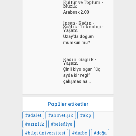
Kültür ve Toplum
•
Müzik
Arabesk 2.00
İnsan
Kadın
•
•
Sağlık
Teknoloji
•
•
Yaşam
Uzay’da doğum
mümkün mü?
Kadın
Sağlık
•
•
Yaşam
Çinli biyoloğun “üç
ayda bir regl”
çalışmasına...
Popüler etiketler
adalet
ahmet şık
akp
azınlık
belediye
bilgi üniversitesi
darbe
doğa