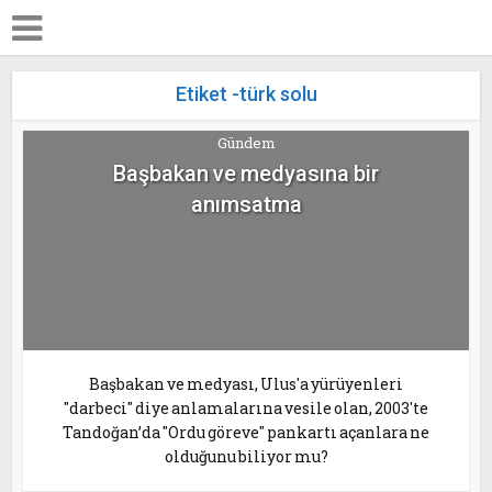
Etiket -türk solu
Gündem
Başbakan ve medyasına bir
anımsatma
Başbakan ve medyası, Ulus'a yürüyenleri
"darbeci" diye anlamalarına vesile olan, 2003'te
Tandoğan’da "Ordu göreve" pankartı açanlara ne
olduğunu biliyor mu?