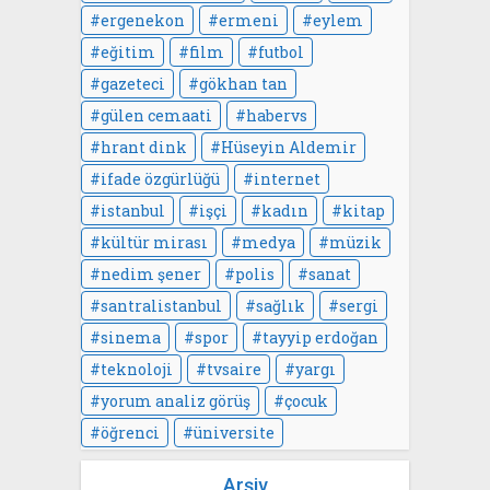
ergenekon
ermeni
eylem
eğitim
film
futbol
gazeteci
gökhan tan
gülen cemaati
habervs
hrant dink
Hüseyin Aldemir
ifade özgürlüğü
internet
istanbul
işçi
kadın
kitap
kültür mirası
medya
müzik
nedim şener
polis
sanat
santralistanbul
sağlık
sergi
sinema
spor
tayyip erdoğan
teknoloji
tvsaire
yargı
yorum analiz görüş
çocuk
öğrenci
üniversite
Arşiv