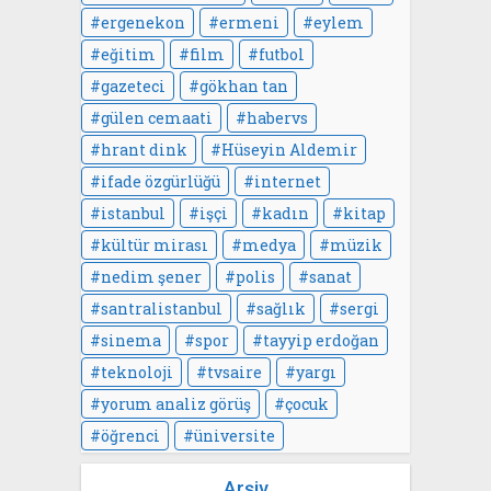
ergenekon
ermeni
eylem
eğitim
film
futbol
gazeteci
gökhan tan
gülen cemaati
habervs
hrant dink
Hüseyin Aldemir
ifade özgürlüğü
internet
istanbul
işçi
kadın
kitap
kültür mirası
medya
müzik
nedim şener
polis
sanat
santralistanbul
sağlık
sergi
sinema
spor
tayyip erdoğan
teknoloji
tvsaire
yargı
yorum analiz görüş
çocuk
öğrenci
üniversite
Arşiv