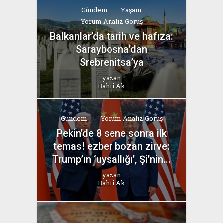
Gündem
Yaşam
Yorum Analiz Görüş
Balkanlar’da tarih ve hafıza:
Saraybosna’dan
Srebrenitsa’ya
yazan
Bahri Ak
Gündem
Yorum Analiz Görüş
Pekin’de 8 sene sonra ilk
temas! ezber bozan zirve:
Trump’ın ‘uysallığı’, Şi’nin...
yazan
Bahri Ak