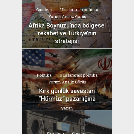
Gündem
Uluslararası politika
Yorum Analiz Görüş
Afrika Boynuzu’nda bölgesel
rekabet ve Türkiye’nin
stratejisi
yazan
Bahri Ak
Politika
Uluslararası politika
Yorum Analiz Görüş
Kırk günlük savaştan
“Hürmüz” pazarlığına
yazan
Bahri Ak
Ekonomi
Gündem