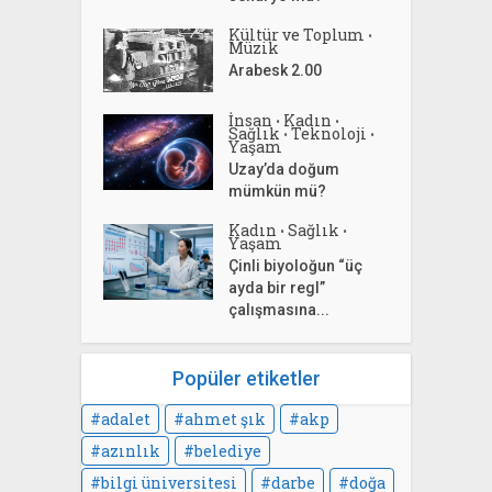
Kültür ve Toplum
•
Müzik
Arabesk 2.00
İnsan
Kadın
•
•
Sağlık
Teknoloji
•
•
Yaşam
Uzay’da doğum
mümkün mü?
Kadın
Sağlık
•
•
Yaşam
Çinli biyoloğun “üç
ayda bir regl”
çalışmasına...
Popüler etiketler
adalet
ahmet şık
akp
azınlık
belediye
bilgi üniversitesi
darbe
doğa