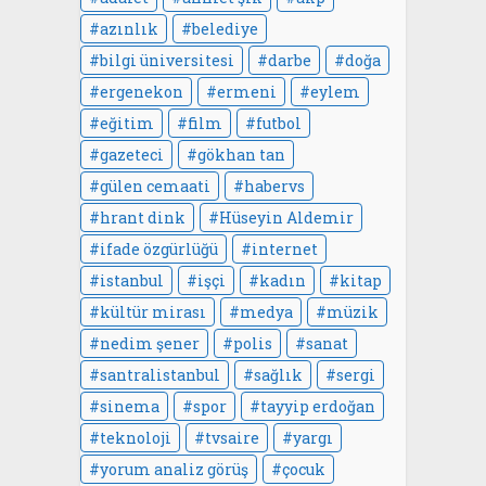
azınlık
belediye
bilgi üniversitesi
darbe
doğa
ergenekon
ermeni
eylem
eğitim
film
futbol
gazeteci
gökhan tan
gülen cemaati
habervs
hrant dink
Hüseyin Aldemir
ifade özgürlüğü
internet
istanbul
işçi
kadın
kitap
kültür mirası
medya
müzik
nedim şener
polis
sanat
santralistanbul
sağlık
sergi
sinema
spor
tayyip erdoğan
teknoloji
tvsaire
yargı
yorum analiz görüş
çocuk