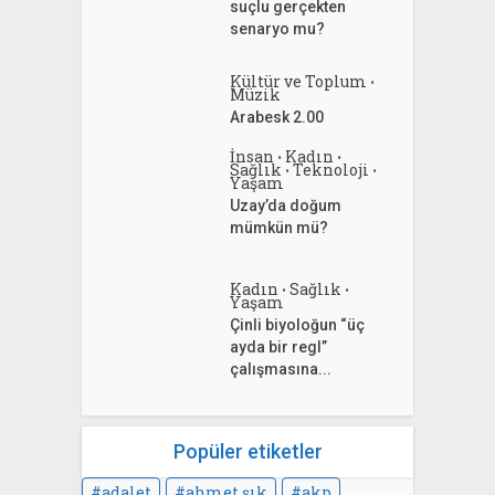
suçlu gerçekten
senaryo mu?
Kültür ve Toplum
•
Müzik
Arabesk 2.00
İnsan
Kadın
•
•
Sağlık
Teknoloji
•
•
Yaşam
Uzay’da doğum
mümkün mü?
Kadın
Sağlık
•
•
Yaşam
Çinli biyoloğun “üç
ayda bir regl”
çalışmasına...
Popüler etiketler
adalet
ahmet şık
akp