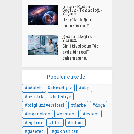
İnsan
Kadın
•
•
Sağlık
Teknoloji
•
•
Yaşam
Uzay’da doğum
mümkün mü?
Kadın
Sağlık
•
•
Yaşam
Çinli biyoloğun “üç
ayda bir regl”
çalışmasına...
Popüler etiketler
adalet
ahmet şık
akp
azınlık
belediye
bilgi üniversitesi
darbe
doğa
ergenekon
ermeni
eylem
eğitim
film
futbol
gazeteci
gökhan tan