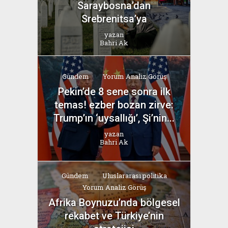
Saraybosna’dan
Srebrenitsa’ya
yazan
Bahri Ak
Gündem
Yorum Analiz Görüş
Pekin’de 8 sene sonra ilk
temas! ezber bozan zirve:
Trump’ın ‘uysallığı’, Şi’nin...
yazan
Bahri Ak
Gündem
Uluslararası politika
Yorum Analiz Görüş
Afrika Boynuzu’nda bölgesel
rekabet ve Türkiye’nin