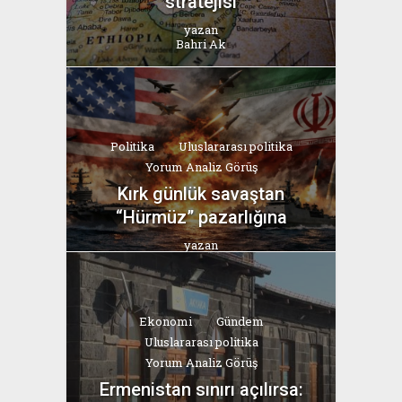
stratejisi
yazan
Bahri Ak
Politika
Uluslararası politika
Yorum Analiz Görüş
Kırk günlük savaştan
“Hürmüz” pazarlığına
yazan
Bahri Ak
Ekonomi
Gündem
Uluslararası politika
Yorum Analiz Görüş
Ermenistan sınırı açılırsa: