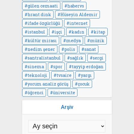
gülen cemaati
habervs
hrant dink
Hüseyin Aldemir
ifade özgürlüğü
internet
istanbul
işçi
kadın
kitap
kültür mirası
medya
müzik
nedim şener
polis
sanat
santralistanbul
sağlık
sergi
sinema
spor
tayyip erdoğan
teknoloji
tvsaire
yargı
yorum analiz görüş
çocuk
öğrenci
üniversite
Arşiv