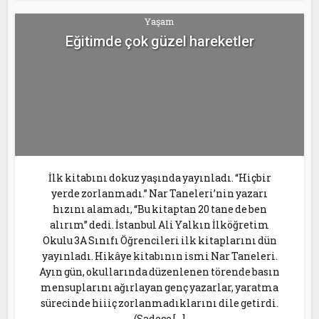
Yaşam
Eğitimde çok güzel hareketler
İlk kitabını dokuz yaşında yayınladı. “Hiçbir
yerde zorlanmadı.” Nar Taneleri’nin yazarı
hızını alamadı, “Bu kitaptan 20 tane de ben
alırım” dedi. İstanbul Ali Yalkın İlköğretim
Okulu 3A Sınıfı Öğrencileri ilk kitaplarını dün
yayınladı. Hikâye kitabının ismi Nar Taneleri.
Ayın gün, okullarında düzenlenen törende basın
mensuplarını ağırlayan genç yazarlar, yaratma
sürecinde hiiiç zorlanmadıklarını dile getirdi.
(Sadece […]