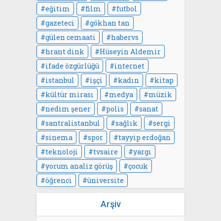
eğitim
film
futbol
gazeteci
gökhan tan
gülen cemaati
habervs
hrant dink
Hüseyin Aldemir
ifade özgürlüğü
internet
istanbul
işçi
kadın
kitap
kültür mirası
medya
müzik
nedim şener
polis
sanat
santralistanbul
sağlık
sergi
sinema
spor
tayyip erdoğan
teknoloji
tvsaire
yargı
yorum analiz görüş
çocuk
öğrenci
üniversite
Arşiv