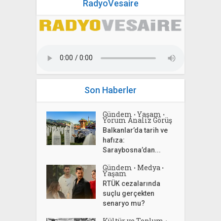
RadyoVesaire
Son Haberler
Gündem
Yaşam
•
•
Yorum Analiz Görüş
Balkanlar’da tarih ve
hafıza:
Saraybosna’dan...
Gündem
Medya
•
•
Yaşam
RTÜK cezalarında
suçlu gerçekten
senaryo mu?
Kültür ve Toplum
•