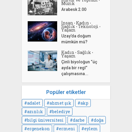
Müzik
Arabesk 2.00
İnsan
Kadın
•
•
Sağlık
Teknoloji
•
•
Yaşam
Uzay’da doğum
mümkün mü?
Kadın
Sağlık
•
•
Yaşam
Çinli biyoloğun “üç
ayda bir regl”
çalışmasına...
Popüler etiketler
adalet
ahmet şık
akp
azınlık
belediye
bilgi üniversitesi
darbe
doğa
ergenekon
ermeni
eylem