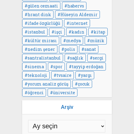
gülen cemaati
habervs
hrant dink
Hüseyin Aldemir
ifade özgürlüğü
internet
istanbul
işçi
kadın
kitap
kültür mirası
medya
müzik
nedim şener
polis
sanat
santralistanbul
sağlık
sergi
sinema
spor
tayyip erdoğan
teknoloji
tvsaire
yargı
yorum analiz görüş
çocuk
öğrenci
üniversite
Arşiv