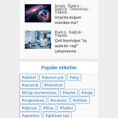
İnsan
Kadın
•
•
Sağlık
Teknoloji
•
•
Yaşam
Uzay’da doğum
mümkün mü?
Kadın
Sağlık
•
•
Yaşam
Çinli biyoloğun “üç
ayda bir regl”
çalışmasına...
Popüler etiketler
adalet
ahmet şık
akp
azınlık
belediye
bilgi üniversitesi
darbe
doğa
ergenekon
ermeni
eylem
eğitim
film
futbol
gazeteci
gökhan tan