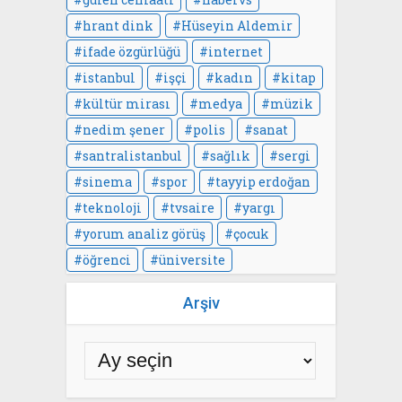
hrant dink
Hüseyin Aldemir
ifade özgürlüğü
internet
istanbul
işçi
kadın
kitap
kültür mirası
medya
müzik
nedim şener
polis
sanat
santralistanbul
sağlık
sergi
sinema
spor
tayyip erdoğan
teknoloji
tvsaire
yargı
yorum analiz görüş
çocuk
öğrenci
üniversite
Arşiv