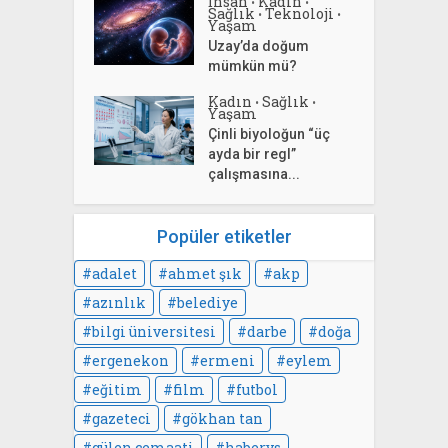
İnsan
Kadın
•
•
Sağlık
Teknoloji
•
•
Yaşam
Uzay’da doğum
mümkün mü?
Kadın
Sağlık
•
•
Yaşam
Çinli biyoloğun “üç
ayda bir regl”
çalışmasına...
Popüler etiketler
adalet
ahmet şık
akp
azınlık
belediye
bilgi üniversitesi
darbe
doğa
ergenekon
ermeni
eylem
eğitim
film
futbol
gazeteci
gökhan tan
gülen cemaati
habervs