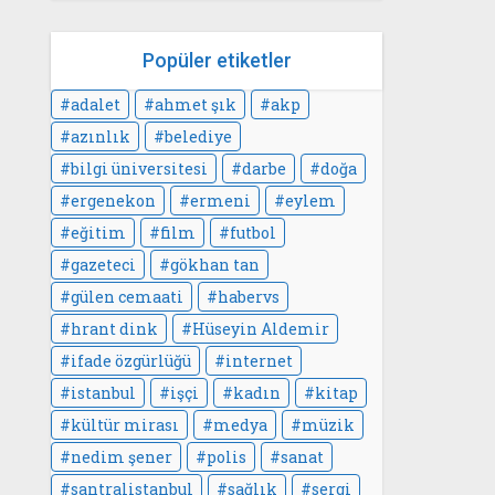
Popüler etiketler
adalet
ahmet şık
akp
azınlık
belediye
bilgi üniversitesi
darbe
doğa
ergenekon
ermeni
eylem
eğitim
film
futbol
gazeteci
gökhan tan
gülen cemaati
habervs
hrant dink
Hüseyin Aldemir
ifade özgürlüğü
internet
istanbul
işçi
kadın
kitap
kültür mirası
medya
müzik
nedim şener
polis
sanat
santralistanbul
sağlık
sergi