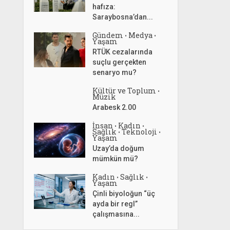
hafıza:
Saraybosna’dan...
Gündem
Medya
•
•
Yaşam
RTÜK cezalarında
suçlu gerçekten
senaryo mu?
Kültür ve Toplum
•
Müzik
Arabesk 2.00
İnsan
Kadın
•
•
Sağlık
Teknoloji
•
•
Yaşam
Uzay’da doğum
mümkün mü?
Kadın
Sağlık
•
•
Yaşam
Çinli biyoloğun “üç
ayda bir regl”
çalışmasına...