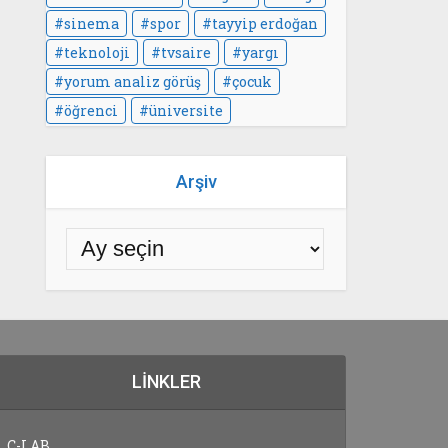
sinema
spor
tayyip erdoğan
teknoloji
tvsaire
yargı
yorum analiz görüş
çocuk
öğrenci
üniversite
Arşiv
LINKLER
C-LAB