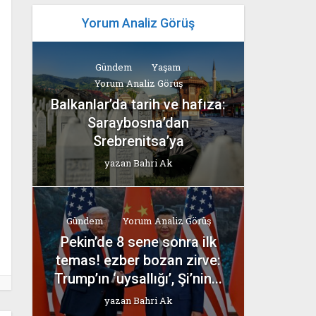
Yorum Analiz Görüş
Gündem
Yaşam
Yorum Analiz Görüş
Balkanlar’da tarih ve hafıza:
Saraybosna’dan
Srebrenitsa’ya
yazan
Bahri Ak
Gündem
Yorum Analiz Görüş
Pekin’de 8 sene sonra ilk
temas! ezber bozan zirve:
Trump’ın ‘uysallığı’, Şi’nin...
yazan
Bahri Ak