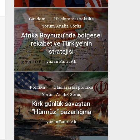
Gündem
Uluslararası politika
Yorum Analiz Görüş
Afrika Boynuzu’nda bölgesel
rekabet ve Türkiye’nin
stratejisi
yazan
Bahri Ak
Politika
Uluslararası politika
Yorum Analiz Görüş
Kırk günlük savaştan
“Hürmüz” pazarlığına
yazan
Bahri Ak