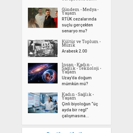
Gündem
Medya
•
•
Yaşam
RTÜK cezalarında
suçlu gerçekten
senaryo mu?
Kültür ve Toplum
•
Müzik
Arabesk 2.00
İnsan
Kadın
•
•
Sağlık
Teknoloji
•
•
Yaşam
Uzay’da doğum
mümkün mü?
Kadın
Sağlık
•
•
Yaşam
Çinli biyoloğun “üç
ayda bir regl”
çalışmasına...