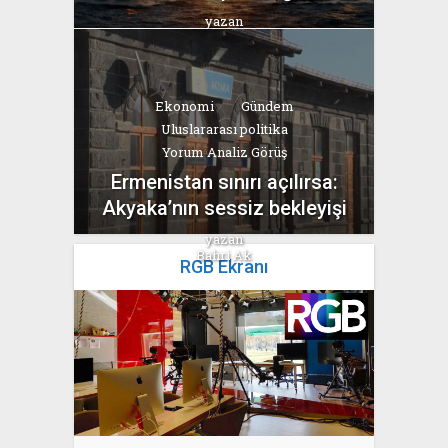
yazan
Bahri Ak
Ekonomi
Gündem
Uluslararası politika
Yorum Analiz Görüş
Ermenistan sınırı açılırsa:
Akyaka’nın sessiz bekleyişi
yazan
Bahri Ak
RGB Ekranı