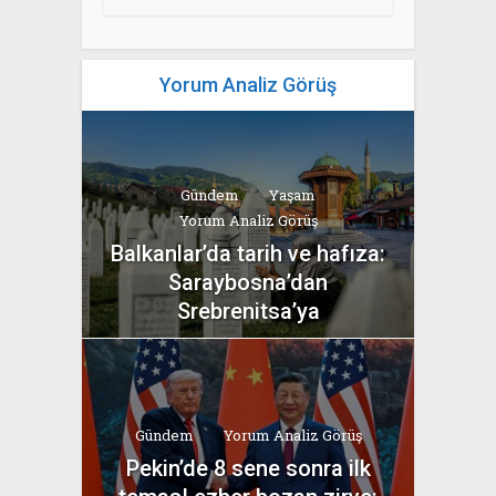
Yorum Analiz Görüş
Gündem
Yaşam
Yorum Analiz Görüş
Balkanlar’da tarih ve hafıza:
Saraybosna’dan
Srebrenitsa’ya
yazan
Bahri Ak
Gündem
Yorum Analiz Görüş
Pekin’de 8 sene sonra ilk