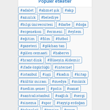
Popüler etiketler
adalet
ahmet şık
akp
azınlık
belediye
bilgi üniversitesi
darbe
doğa
ergenekon
ermeni
eylem
eğitim
film
futbol
gazeteci
gökhan tan
gülen cemaati
habervs
hrant dink
Hüseyin Aldemir
ifade özgürlüğü
internet
istanbul
işçi
kadın
kitap
kültür mirası
medya
müzik
nedim şener
polis
sanat
santralistanbul
sağlık
sergi
sinema
spor
tayyip erdoğan
teknoloji
tvsaire
yargı