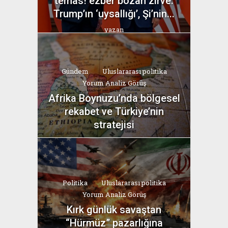
temas! ezber bozan zirve:
Trump’ın ‘uysallığı’, Şi’nin...
yazan
Bahri Ak
Gündem
Uluslararası politika
Yorum Analiz Görüş
Afrika Boynuzu’nda bölgesel
rekabet ve Türkiye’nin
stratejisi
yazan
Bahri Ak
Politika
Uluslararası politika
Yorum Analiz Görüş
Kırk günlük savaştan
“Hürmüz” pazarlığına