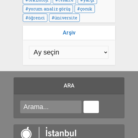
yorum analiz görüş
çocuk
öğrenci
üniversite
Arşiv
ARA