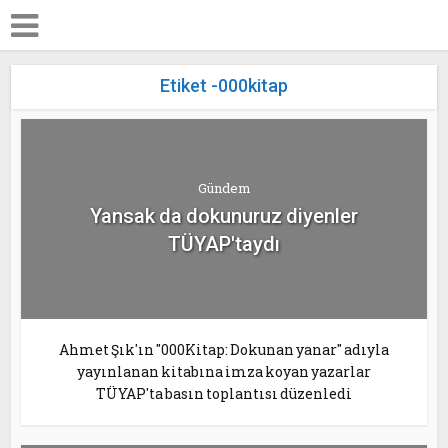
Etiket -000kitap
Gündem
Yansak da dokunuruz diyenler
TÜYAP'taydı
Ahmet Şık'ın "000Kitap: Dokunan yanar" adıyla
yayınlanan kitabına imza koyan yazarlar
TÜYAP'ta basın toplantısı düzenledi