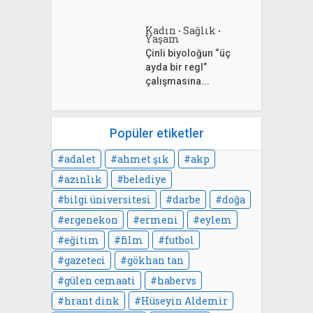
Kadın
Sağlık
•
•
Yaşam
Çinli biyoloğun “üç
ayda bir regl”
çalışmasına...
Popüler etiketler
adalet
ahmet şık
akp
azınlık
belediye
bilgi üniversitesi
darbe
doğa
ergenekon
ermeni
eylem
eğitim
film
futbol
gazeteci
gökhan tan
gülen cemaati
habervs
hrant dink
Hüseyin Aldemir