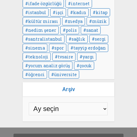
ifade özgürlüğü
internet
istanbul
işçi
kadın
kitap
kültür mirası
medya
müzik
nedim şener
polis
sanat
santralistanbul
sağlık
sergi
sinema
spor
tayyip erdoğan
teknoloji
tvsaire
yargı
yorum analiz görüş
çocuk
öğrenci
üniversite
Arşiv