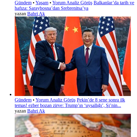
Gündem
•
Yaşam
•
Yorum Analiz Görüş
Balkanlar’da tarih ve
hafıza: Saraybosna’dan Srebrenitsa’ya
yazan
Bahri Ak
Gündem
•
Yorum Analiz Görüş
Pekin’de 8 sene sonra ilk
temas! ezber bozan zirve: Trump’ın ‘uysallığı’, Şi’nin...
yazan
Bahri Ak