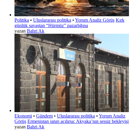
Politika
•
Uluslararası politika
•
Yorum Analiz Görüş
Kırk
günlük savaştan “Hürmüz” pazarlığına
yazan
Bahri Ak
Ekonomi
•
Gündem
•
Uluslararası politika
•
Yorum Analiz
Görüş
Ermenistan sınırı açılırsa: Akyaka’nın sessiz bekleyişi
yazan
Bahri Ak