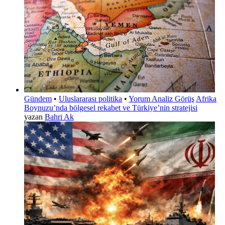
Gündem
•
Uluslararası politika
•
Yorum Analiz Görüş
Afrika
Boynuzu’nda bölgesel rekabet ve Türkiye’nin stratejisi
yazan
Bahri Ak