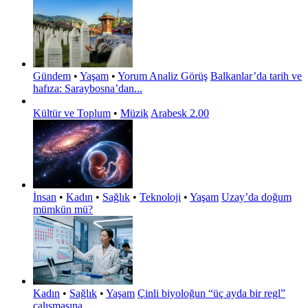
Gündem
•
Yaşam
•
Yorum Analiz Görüş
Balkanlar’da tarih ve
hafıza: Saraybosna’dan...
Kültür ve Toplum
•
Müzik
Arabesk 2.00
İnsan
•
Kadın
•
Sağlık
•
Teknoloji
•
Yaşam
Uzay’da doğum
mümkün mü?
Kadın
•
Sağlık
•
Yaşam
Çinli biyoloğun “üç ayda bir regl”
çalışmasına...