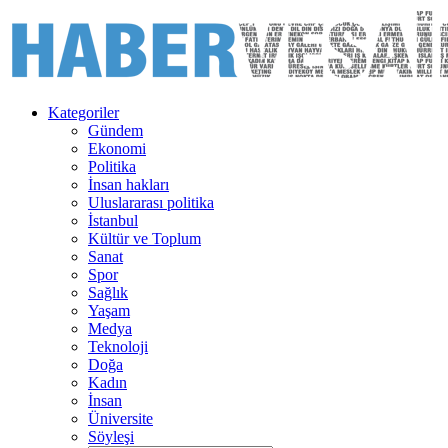
Kategoriler
Gündem
Ekonomi
Politika
İnsan hakları
Uluslararası politika
İstanbul
Kültür ve Toplum
Sanat
Spor
Sağlık
Yaşam
Medya
Teknoloji
Doğa
Kadın
İnsan
Üniversite
Söyleşi