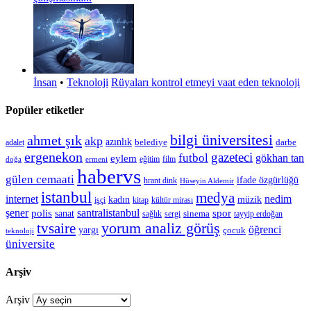
İnsan
•
Teknoloji
Rüyaları kontrol etmeyi vaat eden teknoloji
Popüler etiketler
bilgi üniversitesi
ahmet şık
akp
azınlık
belediye
darbe
adalet
ergenekon
gazeteci
futbol
gökhan tan
eylem
eğitim
film
doğa
ermeni
habervs
gülen cemaati
ifade özgürlüğü
hrant dink
Hüseyin Aldemir
istanbul
medya
internet
nedim
kadın
müzik
işçi
kitap
kültür mirası
şener
polis
santralistanbul
spor
sanat
sinema
sergi
tayyip erdoğan
sağlık
tvsaire
yorum analiz görüş
öğrenci
yargı
çocuk
teknoloji
üniversite
Arşiv
Arşiv