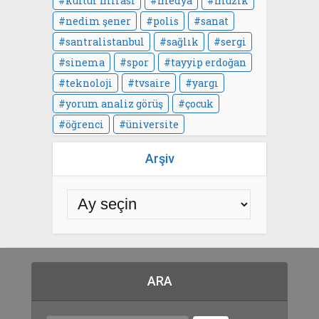
kültür mirası
medya
müzik
nedim şener
polis
sanat
santralistanbul
sağlık
sergi
sinema
spor
tayyip erdoğan
teknoloji
tvsaire
yargı
yorum analiz görüş
çocuk
öğrenci
üniversite
Arşiv
ARA