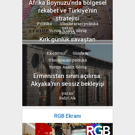
Afrika Boynuzu’nda bölgesel
rekabet ve Türkiye’nin
stratejisi
Politika
Uluslararası politika
yazan
Yorum Analiz Görüş
Bahri Ak
Kırk günlük savaştan
“Hürmüz” pazarlığına
Ekonomi
Gündem
yazan
Uluslararası politika
Bahri Ak
Yorum Analiz Görüş
Ermenistan sınırı açılırsa:
Akyaka’nın sessiz bekleyişi
yazan
Bahri Ak
RGB Ekranı