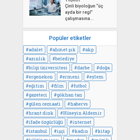
Çinli biyoloğun “üç
ayda bir regl”
çalışmasına...
Popüler etiketler
adalet
ahmet şık
akp
azınlık
belediye
bilgi üniversitesi
darbe
doğa
ergenekon
ermeni
eylem
eğitim
film
futbol
gazeteci
gökhan tan
gülen cemaati
habervs
hrant dink
Hüseyin Aldemir
ifade özgürlüğü
internet
istanbul
işçi
kadın
kitap