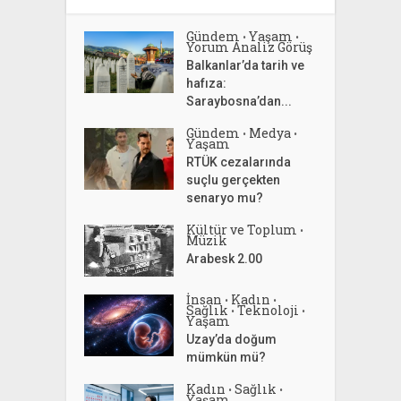
Gündem
Yaşam
•
•
Yorum Analiz Görüş
Balkanlar’da tarih ve
hafıza:
Saraybosna’dan...
Gündem
Medya
•
•
Yaşam
RTÜK cezalarında
suçlu gerçekten
senaryo mu?
Kültür ve Toplum
•
Müzik
Arabesk 2.00
İnsan
Kadın
•
•
Sağlık
Teknoloji
•
•
Yaşam
Uzay’da doğum
mümkün mü?
Kadın
Sağlık
•
•
Yaşam