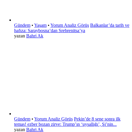
Gündem
•
Yaşam
•
Yorum Analiz Görüş
Balkanlar’da tarih ve
hafıza: Saraybosna’dan Srebrenitsa’ya
yazan
Bahri Ak
Gündem
•
Yorum Analiz Görüş
Pekin’de 8 sene sonra ilk
temas! ezber bozan zirve: Trump’ın ‘uysallığı’, Şi’nin...
yazan
Bahri Ak