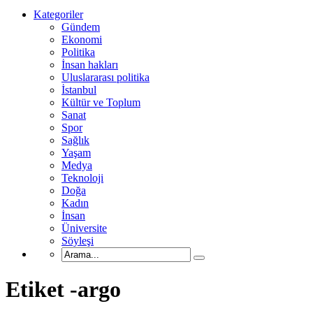
Kategoriler
Gündem
Ekonomi
Politika
İnsan hakları
Uluslararası politika
İstanbul
Kültür ve Toplum
Sanat
Spor
Sağlık
Yaşam
Medya
Teknoloji
Doğa
Kadın
İnsan
Üniversite
Söyleşi
Etiket -argo