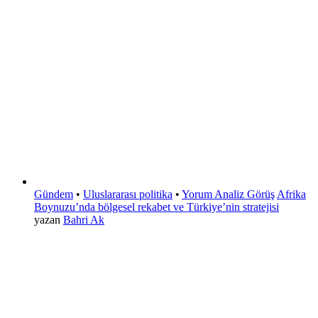
Gündem
•
Uluslararası politika
•
Yorum Analiz Görüş
Afrika
Boynuzu’nda bölgesel rekabet ve Türkiye’nin stratejisi
yazan
Bahri Ak