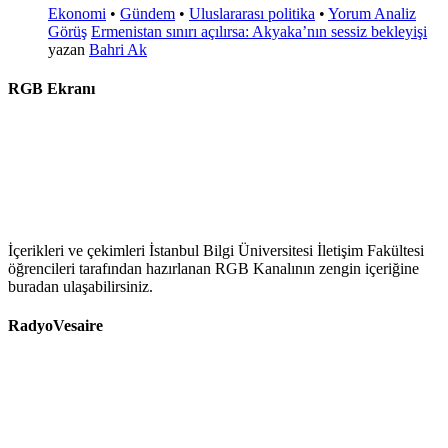
Ekonomi
•
Gündem
•
Uluslararası politika
•
Yorum Analiz
Görüş
Ermenistan sınırı açılırsa: Akyaka’nın sessiz bekleyişi
yazan
Bahri Ak
RGB Ekranı
İçerikleri ve çekimleri İstanbul Bilgi Üniversitesi İletişim Fakültesi
öğrencileri tarafından hazırlanan RGB Kanalının zengin içeriğine
buradan ulaşabilirsiniz.
RadyoVesaire