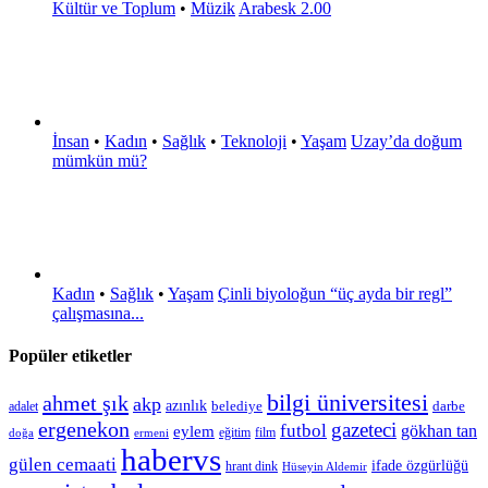
Kültür ve Toplum
•
Müzik
Arabesk 2.00
İnsan
•
Kadın
•
Sağlık
•
Teknoloji
•
Yaşam
Uzay’da doğum
mümkün mü?
Kadın
•
Sağlık
•
Yaşam
Çinli biyoloğun “üç ayda bir regl”
çalışmasına...
Popüler etiketler
bilgi üniversitesi
ahmet şık
akp
azınlık
belediye
darbe
adalet
ergenekon
gazeteci
futbol
gökhan tan
eylem
eğitim
film
doğa
ermeni
habervs
gülen cemaati
ifade özgürlüğü
hrant dink
Hüseyin Aldemir