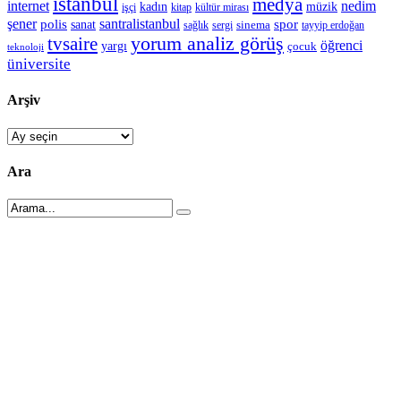
istanbul
medya
internet
nedim
kadın
müzik
işçi
kitap
kültür mirası
şener
polis
santralistanbul
spor
sanat
sinema
sergi
tayyip erdoğan
sağlık
tvsaire
yorum analiz görüş
öğrenci
yargı
çocuk
teknoloji
üniversite
Arşiv
Arşiv
Ara