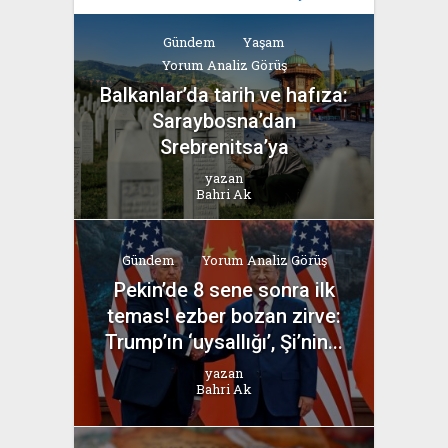
Gündem
Yaşam
Yorum Analiz Görüş
Balkanlar’da tarih ve hafıza:
Saraybosna’dan
Srebrenitsa’ya
yazan
Bahri Ak
Gündem
Yorum Analiz Görüş
Pekin’de 8 sene sonra ilk
temas! ezber bozan zirve:
Trump’ın ‘uysallığı’, Şi’nin...
yazan
Bahri Ak