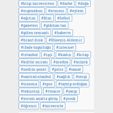
bilgi üniversitesi
darbe
doğa
ergenekon
ermeni
eylem
eğitim
film
futbol
gazeteci
gökhan tan
gülen cemaati
habervs
hrant dink
Hüseyin Aldemir
ifade özgürlüğü
internet
istanbul
işçi
kadın
kitap
kültür mirası
medya
müzik
nedim şener
polis
sanat
santralistanbul
sağlık
sergi
sinema
spor
tayyip erdoğan
teknoloji
tvsaire
yargı
yorum analiz görüş
çocuk
öğrenci
üniversite