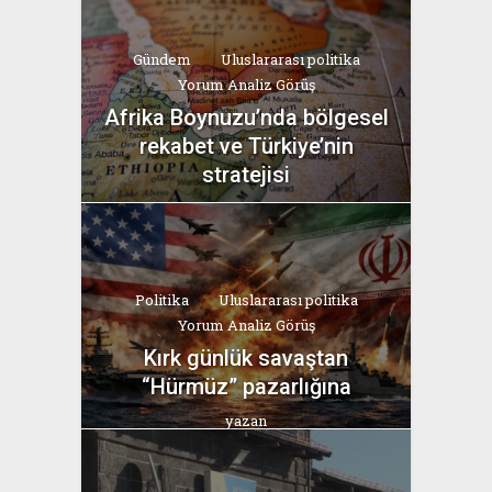
Gündem
Uluslararası politika
Yorum Analiz Görüş
Afrika Boynuzu’nda bölgesel
rekabet ve Türkiye’nin
stratejisi
yazan
Bahri Ak
Politika
Uluslararası politika
Yorum Analiz Görüş
Kırk günlük savaştan
“Hürmüz” pazarlığına
yazan
Bahri Ak