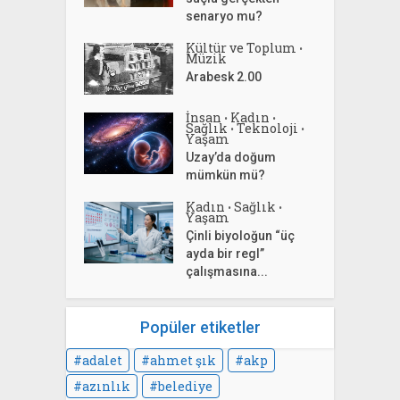
senaryo mu?
Kültür ve Toplum
•
Müzik
Arabesk 2.00
İnsan
Kadın
•
•
Sağlık
Teknoloji
•
•
Yaşam
Uzay’da doğum
mümkün mü?
Kadın
Sağlık
•
•
Yaşam
Çinli biyoloğun “üç
ayda bir regl”
çalışmasına...
Popüler etiketler
adalet
ahmet şık
akp
azınlık
belediye