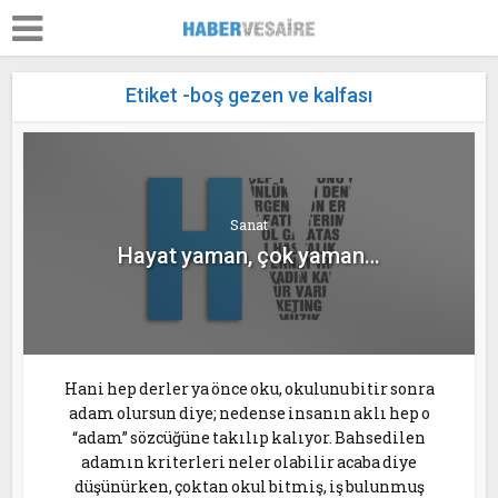
Etiket -boş gezen ve kalfası
Sanat
Hayat yaman, çok yaman…
Hani hep derler ya önce oku, okulunu bitir sonra
adam olursun diye; nedense insanın aklı hep o
“adam” sözcüğüne takılıp kalıyor. Bahsedilen
adamın kriterleri neler olabilir acaba diye
düşünürken, çoktan okul bitmiş, iş bulunmuş