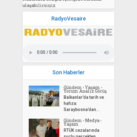
ulaşabilirsiniz.
RadyoVesaire
Son Haberler
Gündem
Yaşam
•
•
Yorum Analiz Görüş
Balkanlar’da tarih ve
hafıza:
Saraybosna’dan...
Gündem
Medya
•
•
Yaşam
RTÜK cezalarında
suçlu gerçekten