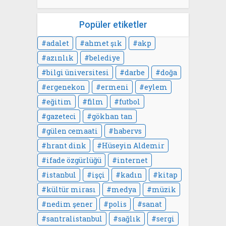
Popüler etiketler
adalet
ahmet şık
akp
azınlık
belediye
bilgi üniversitesi
darbe
doğa
ergenekon
ermeni
eylem
eğitim
film
futbol
gazeteci
gökhan tan
gülen cemaati
habervs
hrant dink
Hüseyin Aldemir
ifade özgürlüğü
internet
istanbul
işçi
kadın
kitap
kültür mirası
medya
müzik
nedim şener
polis
sanat
santralistanbul
sağlık
sergi