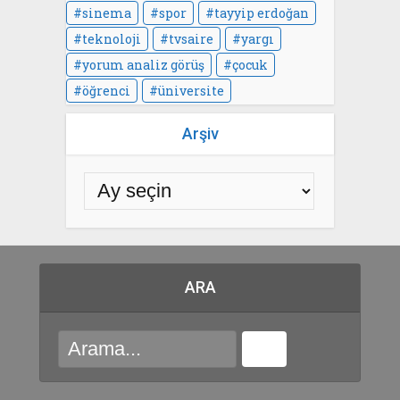
sinema
spor
tayyip erdoğan
teknoloji
tvsaire
yargı
yorum analiz görüş
çocuk
öğrenci
üniversite
Arşiv
ARA