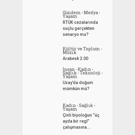
Gündem
Medya
•
•
Yaşam
RTÜK cezalarında
suçlu gerçekten
senaryo mu?
Kültür ve Toplum
•
Müzik
Arabesk 2.00
İnsan
Kadın
•
•
Sağlık
Teknoloji
•
•
Yaşam
Uzay’da doğum
mümkün mü?
Kadın
Sağlık
•
•
Yaşam
Çinli biyoloğun “üç
ayda bir regl”
çalışmasına...