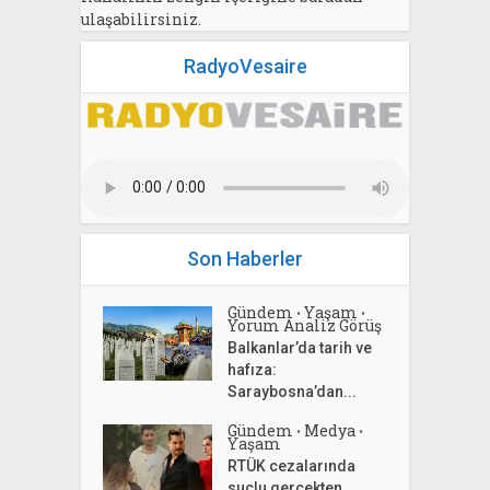
ulaşabilirsiniz.
RadyoVesaire
Son Haberler
Gündem
Yaşam
•
•
Yorum Analiz Görüş
Balkanlar’da tarih ve
hafıza:
Saraybosna’dan...
Gündem
Medya
•
•
Yaşam
RTÜK cezalarında
suçlu gerçekten