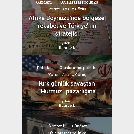
Gündem
Uluslararası politika
Yorum Analiz Görüş
Afrika Boynuzu’nda bölgesel
rekabet ve Türkiye’nin
stratejisi
yazan
Bahri Ak
Politika
Uluslararası politika
Yorum Analiz Görüş
Kırk günlük savaştan
“Hürmüz” pazarlığına
yazan
Bahri Ak
Ekonomi
Gündem
Uluslararası politika