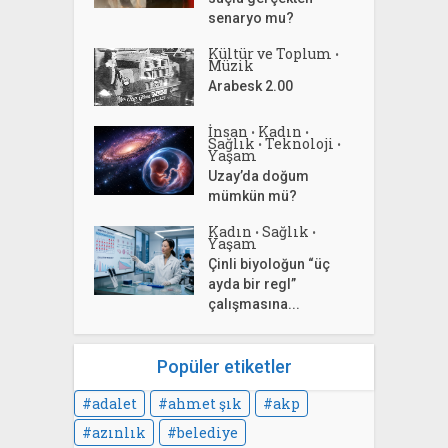
senaryo mu?
Kültür ve Toplum
•
Müzik
Arabesk 2.00
İnsan
Kadın
•
•
Sağlık
Teknoloji
•
•
Yaşam
Uzay’da doğum
mümkün mü?
Kadın
Sağlık
•
•
Yaşam
Çinli biyoloğun “üç
ayda bir regl”
çalışmasına...
Popüler etiketler
adalet
ahmet şık
akp
azınlık
belediye