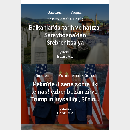
Gündem
Yaşam
Yorum Analiz Görüş
Balkanlar’da tarih ve hafıza:
Saraybosna’dan
Srebrenitsa’ya
yazan
Bahri Ak
Gündem
Yorum Analiz Görüş
Pekin’de 8 sene sonra ilk
temas! ezber bozan zirve:
Trump’ın ‘uysallığı’, Şi’nin...
yazan
Bahri Ak