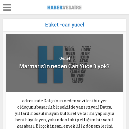
Etiket -can yücel
Genel
Marmaris’in neden Can Yücel’i yok?
adresinde Datça’nın neden sevilesi bir yer
olduğunu başarılı bir şekilde yansıtıyor.) Datça,
yıllardır bozulmayan kültürel ve tarihi yapısıyla
beni büyüleyen, yakından takip ettiğim bir sahil
kasabası. Birçok insan, emeklilik dönemlerini