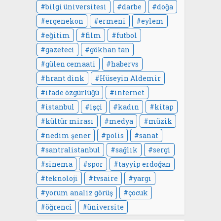
bilgi üniversitesi
darbe
doğa
ergenekon
ermeni
eylem
eğitim
film
futbol
gazeteci
gökhan tan
gülen cemaati
habervs
hrant dink
Hüseyin Aldemir
ifade özgürlüğü
internet
istanbul
işçi
kadın
kitap
kültür mirası
medya
müzik
nedim şener
polis
sanat
santralistanbul
sağlık
sergi
sinema
spor
tayyip erdoğan
teknoloji
tvsaire
yargı
yorum analiz görüş
çocuk
öğrenci
üniversite